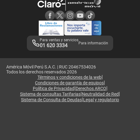
Consulta de reclamos
Consulta de IMEI
Adquirientes iPhone 6, 6S y SE
Hablando Claro
Mensaje de Seguridad
Samsung S25 Ultra
Consideraciones
Términos y Condiciones de Tienda Claro
Libro de Reclamaciones
Legales de marketplace
Para ventas y servicios
Para información
01 620 3334
América Móvil Perú S.A.C. | RUC 20467534026
Todos los derechos reservados 2026
|
Términos y condiciones de la web
|
Condiciones de garantía de equipos
|
|
Política de Privacidad
Derechos ARCO
|
|
Sistema de consultas Tarifarias
Neutralidad de Red
|
Sistema de Consulta de Deudas
Legal y regulatorio