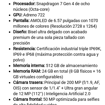
Procesador:
Snapdragon 7 Gen 4 de ocho
núcleos (Octa-core)
GPU:
Adreno 722
Pantalla:
AMOLED de 6.57 pulgadas con 1070
millones de colores (Resolución 2728 x 1264)
Diseño:
Bisel ultra delgado con acabado
premium de una sola pieza tallado con
precisión
Resistencia:
Certificación industrial triple IP69K,
IP69 e IP68 (máxima protección contra agua y
polvo)
Memoria interna:
512 GB de almacenamiento
Memoria RAM:
24 GB en total (8 GB físicos + 16
GB virtuales configurables)
Cámara trasera:
Principal de 200 MP (f/1.9, AF,
OIS) con sensor de 1/1.4" + Ultra gran angular
de 12 MP (112°) | Inteligencia Artificial 2.0
Cámara frontal:
50 MP optimizada para selfies
de alta fidelidad y video