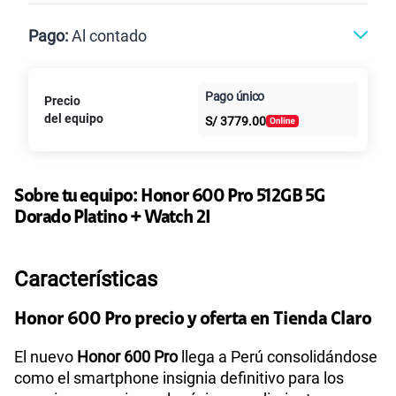
Max
Max Ilimitado
Pago:
Al contado
Paga en
Pago único
125GB
en alta velocidad
Precio
Al contado
Cuotas Claro
cuotas sin
S/
79.90
Paga solo
del equipo
S/
3779.00
intereses
155 GB
en alta velocidad
S/
95.90
Paga solo
Sobre tu equipo:
Honor
600 Pro 512GB 5G
Dorado Platino + Watch 2I
Ver más planes
Características
Honor 600 Pro precio y oferta en Tienda Claro
El nuevo
Honor 600 Pro
llega a Perú consolidándose
como el smartphone insignia definitivo para los