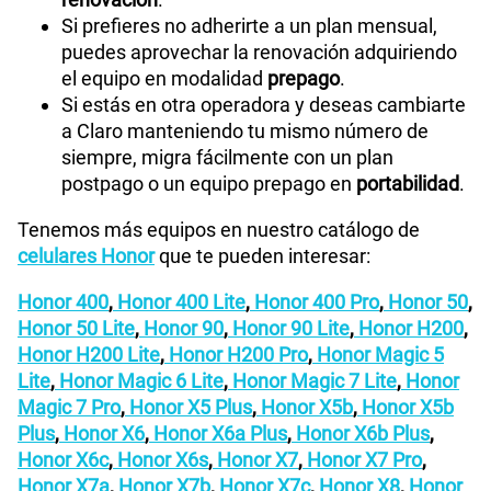
Si prefieres no adherirte a un plan mensual,
puedes aprovechar la renovación adquiriendo
el equipo en modalidad
prepago
.
Si estás en otra operadora y deseas cambiarte
a Claro manteniendo tu mismo número de
siempre, migra fácilmente con un plan
postpago o un equipo prepago en
portabilidad
.
Tenemos más equipos en nuestro catálogo de
celulares Honor
que te pueden interesar:
Honor 400
,
Honor 400 Lite
,
Honor 400 Pro
,
Honor 50
,
Honor 50 Lite
,
Honor 90
,
Honor 90 Lite
,
Honor H200
,
Honor H200 Lite
,
Honor H200 Pro
,
Honor Magic 5
Lite
,
Honor Magic 6 Lite
,
Honor Magic 7 Lite
,
Honor
Magic 7 Pro
,
Honor X5 Plus
,
Honor X5b
,
Honor X5b
Plus
,
Honor X6
,
Honor X6a Plus
,
Honor X6b Plus
,
Honor X6c
,
Honor X6s
,
Honor X7
,
Honor X7 Pro
,
Honor X7a
,
Honor X7b
,
Honor X7c
,
Honor X8
,
Honor