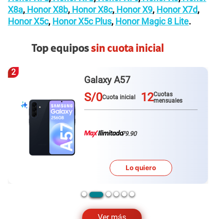
X8a
,
Honor X8b
,
Honor X8c
,
Honor X9
,
Honor X7d
,
Honor X5c
,
Honor X5c Plus
,
Honor Magic 8 Lite
.
Top equipos
sin cuota inicial
3
Redmi Note 15 pro plus
S/0
12
Cuotas
Cuota inicial
mensuales
79.90
Lo quiero
…
Ver más