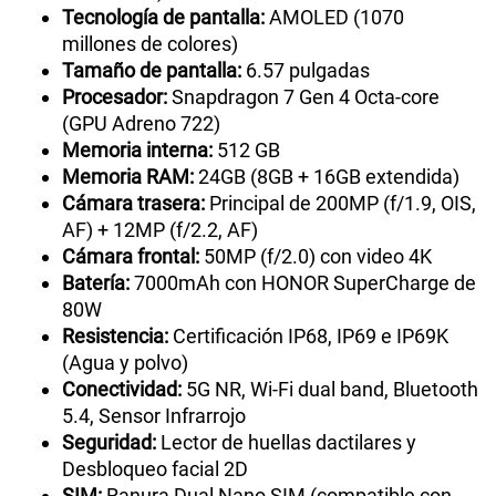
Tecnología de pantalla:
AMOLED (1070
millones de colores)
Tamaño de pantalla:
6.57 pulgadas
Procesador:
Snapdragon 7 Gen 4 Octa-core
(GPU Adreno 722)
Memoria interna:
512 GB
Memoria RAM:
24GB (8GB + 16GB extendida)
Cámara trasera:
Principal de 200MP (f/1.9, OIS,
AF) + 12MP (f/2.2, AF)
Cámara frontal:
50MP (f/2.0) con video 4K
Batería:
7000mAh con HONOR SuperCharge de
80W
Resistencia:
Certificación IP68, IP69 e IP69K
(Agua y polvo)
Conectividad:
5G NR, Wi-Fi dual band, Bluetooth
5.4, Sensor Infrarrojo
Seguridad:
Lector de huellas dactilares y
Desbloqueo facial 2D
SIM:
Ranura Dual Nano SIM (compatible con