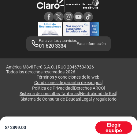
Consulta de reclamos
Consulta de IMEI
Adquirientes iPhone 6, 6S y SE
Hablando Claro
Mensaje de Seguridad
Samsung S25 Ultra
Consideraciones
Términos y Condiciones de Tienda Claro
Libro de Reclamaciones
Legales de marketplace
Para ventas y servicios
Para información
01 620 3334
América Móvil Perú S.A.C. | RUC 20467534026
Todos los derechos reservados 2026
|
Términos y condiciones de la web
|
Condiciones de garantía de equipos
|
|
Política de Privacidad
Derechos ARCO
|
|
Sistema de consultas Tarifarias
Neutralidad de Red
|
Sistema de Consulta de Deudas
Legal y regulatorio
Elegir
S/
2899.00
equipo