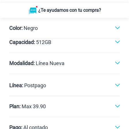
¿Te ayudamos con tu compra?
Color:
Negro
Capacidad:
512GB
Naranja
Dorado
Negro
512GB
Modalidad:
Línea Nueva
Línea Nueva
Portabilidad
Línea:
Postpago
Renovación
Celular liberado
Postpago
Prepago
Plan:
Max 39.90
Max
Max Ilimitado
Pago:
Al contado