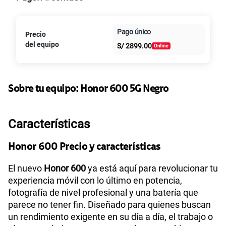
Paga en
Pago único
Precio
25GB
en alta velocidad
Al contado
Cuotas Claro
cuotas sin
S/
29.90
del equipo
S/
2899.00
Paga solo
intereses
45GB
en alta velocidad
S/
49.90
Sobre tu equipo:
Paga solo
Honor
600 5G Negro
Ver más planes
Características
Honor 600 Precio y características
El nuevo
Honor 600
ya está aquí para revolucionar tu
experiencia móvil con lo último en potencia,
fotografía de nivel profesional y una batería que
parece no tener fin. Diseñado para quienes buscan
un rendimiento exigente en su día a día, el trabajo o