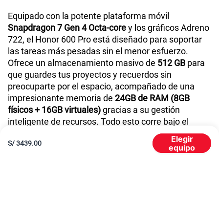
Equipado con la potente plataforma móvil
Snapdragon 7 Gen 4 Octa-core
y los gráficos Adreno
722, el Honor 600 Pro está diseñado para soportar
las tareas más pesadas sin el menor esfuerzo.
Ofrece un almacenamiento masivo de
512 GB
para
que guardes tus proyectos y recuerdos sin
preocuparte por el espacio, acompañado de una
impresionante memoria de
24GB de RAM (8GB
físicos + 16GB virtuales)
gracias a su gestión
inteligente de recursos. Todo esto corre bajo el
ecosistema de última generación
MagicOS 10
Elegir
S/
3439.00
(basado en Android 16)
.
equipo
Honor 600 Pro con batería gigante de 7000mAh
Olvídate de buscar enchufes en medio de tu jornada
laboral o de tus viajes. Este dispositivo integra una
increíble batería de 7000mAh
, optimizada mediante