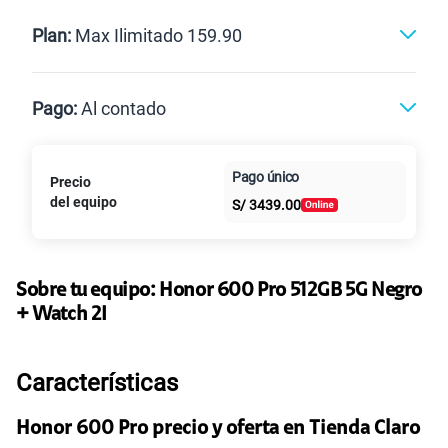
Renovación
Celular liberado
Postpago
Prepago
Plan:
Max Ilimitado 159.90
Max
Max Ilimitado
Pago:
Al contado
Paga en
125GB
en alta velocidad
Pago único
Precio
Al contado
Cuotas Claro
cuotas sin
S/
79.90
Paga solo
del equipo
S/
3439.00
intereses
155 GB
en alta velocidad
S/
95.90
Paga solo
Sobre tu equipo:
Honor
600 Pro 512GB 5G Negro
+ Watch 2I
110GB
en alta velocidad
S/
69.90
Paga solo
Características
175GB
en alta velocidad
Honor 600 Pro precio y oferta en Tienda Claro
S/
159.90
Paga solo