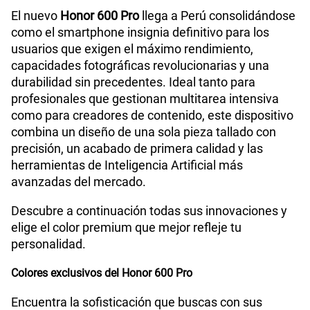
El nuevo
Honor 600 Pro
llega a Perú consolidándose
como el smartphone insignia definitivo para los
185GB
en alta velocidad
usuarios que exigen el máximo rendimiento,
S/
189.90
Paga solo
capacidades fotográficas revolucionarias y una
durabilidad sin precedentes. Ideal tanto para
200GB
en alta velocidad
profesionales que gestionan multitarea intensiva
S/
289.90
Paga solo
como para creadores de contenido, este dispositivo
combina un diseño de una sola pieza tallado con
Ver menos planes
precisión, un acabado de primera calidad y las
herramientas de Inteligencia Artificial más
avanzadas del mercado.
Descubre a continuación todas sus innovaciones y
elige el color premium que mejor refleje tu
personalidad.
Colores exclusivos del Honor 600 Pro
Encuentra la sofisticación que buscas con sus