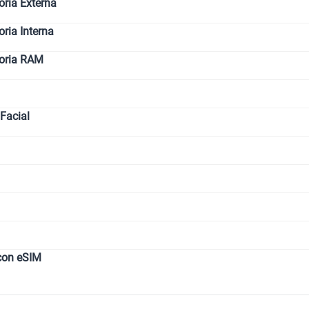
ria Externa
ia Interna
oria RAM
Facial
con eSIM