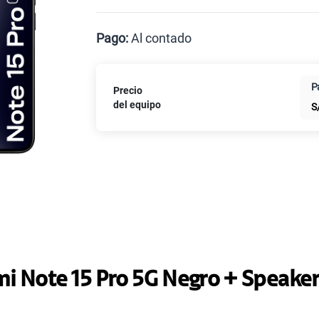
Celular liberado
Postpago
Prepago
Pago:
Al contado
Al contado
Cuotas 
P
Precio
del equipo
S
i Note 15 Pro 5G Negro + Speake