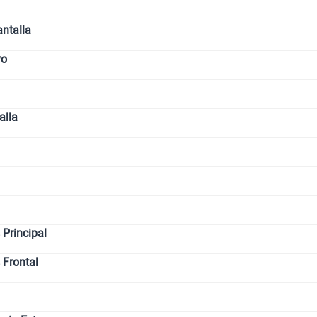
ntalla
vo
alla
Principal
 Frontal