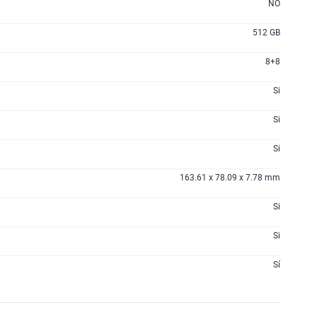
NO
512 GB
8+8
Si
Si
Si
163.61 x 78.09 x 7.78 mm
Si
Si
Sí