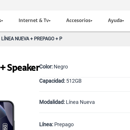
s
Internet & Tv
Accesorios
Ayuda
 LÍNEA NUEVA + PREPAGO + P
Color:
Negro
 + Speaker
Capacidad:
512GB
Gris
512GB
Modalidad:
Línea Nueva
Línea Nueva
Portabilidad
Línea:
Prepago