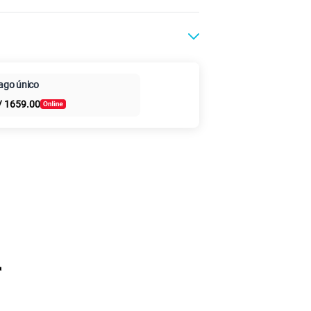
Paga en cuotas sin
Claro
ago único
intereses
/
1659.00
r