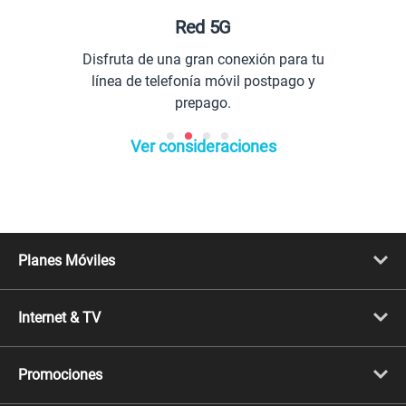
Red 5G
Disfruta de una gran conexión para tu
línea de telefonía móvil postpago y
prepago.
Ver consideraciones
Planes Móviles
Portabilidad
Línea Nueva
Internet & TV
Línea Adicional
Planes ilimitados
Internet Fibra Óptica
Prepago Chévere
Internet + TV
Migración
Promociones
Mejora tu plan
Conviértete en Full Claro