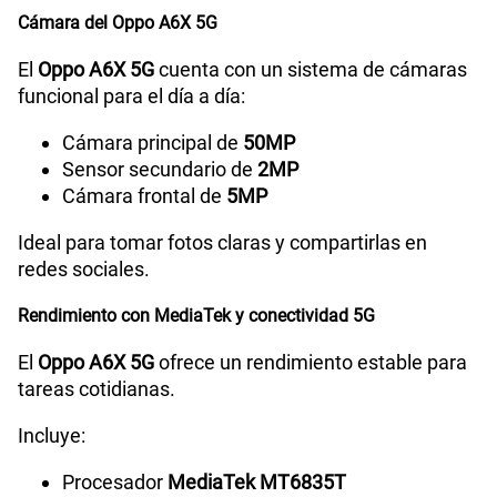
Cámara del Oppo A6X 5G
Tipo de Conexión
Tipo C
El
Oppo A6X 5G
cuenta con un sistema de cámaras
funcional para el día a día:
Grabadora de Voz
SI
Cámara principal de
50MP
Sensor secundario de
2MP
Cámara frontal de
5MP
Tipo de Batería
Li-ion Polymer Battery
Ideal para tomar fotos claras y compartirlas en
redes sociales.
Capacidad Memoria Externa
2TB
Rendimiento con MediaTek y conectividad 5G
El
Oppo A6X 5G
ofrece un rendimiento estable para
Capacidad Memoria Interna
256GB
tareas cotidianas.
Incluye:
Capacidad Memoria RAM
4GB +8GB
Procesador
MediaTek MT6835T