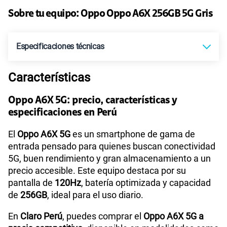
Sobre tu equipo:
Oppo
Oppo A6X 256GB 5G Gris
Especificaciones técnicas
Características
Tecnología de Pantalla
IPS LCD, 120Hz, 1125 nits (HBM)
Oppo A6X 5G: precio, características y
especificaciones en Perú
Sistema operativo
Android 15
El
Oppo A6X 5G
es un smartphone de gama de
entrada pensado para quienes buscan conectividad
5G, buen rendimiento y gran almacenamiento a un
Procesador
MediaTek MT6835T
precio accesible. Este equipo destaca por su
pantalla de
120Hz
, batería optimizada y capacidad
de
256GB
, ideal para el uso diario.
Tamaño de Pantalla
6.57
En
Claro Perú
, puedes comprar el
Oppo A6X 5G a