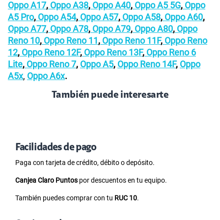
Oppo A17
,
Oppo A38
,
Oppo A40
,
Oppo A5 5G
,
Oppo
A5 Pro
,
Oppo A54
,
Oppo A57
,
Oppo A58
,
Oppo A60
,
Oppo A77
,
Oppo A78
,
Oppo A79
,
Oppo A80
,
Oppo
Reno 10
,
Oppo Reno 11
,
Oppo Reno 11F
,
Oppo Reno
12
,
Oppo Reno 12F
,
Oppo Reno 13F
,
Oppo Reno 6
Lite
,
Oppo Reno 7
,
Oppo A5
,
Oppo Reno 14F
,
Oppo
A5x
,
Oppo A6x
.
También puede interesarte
Facilidades de pago
Paga con tarjeta de crédito, débito o depósito.
Canjea Claro Puntos
por descuentos en tu equipo.
También puedes comprar con tu
RUC 10
.