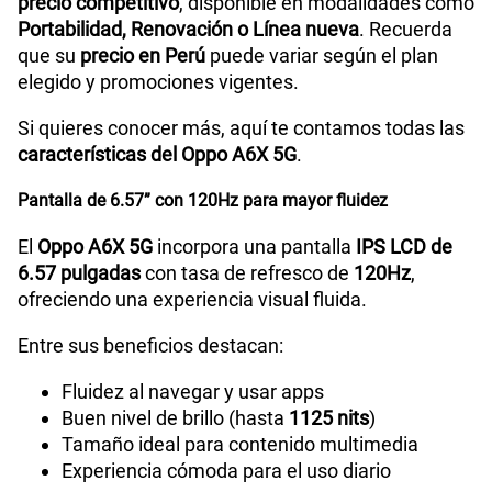
precio competitivo
, disponible en modalidades como
WiFI
Yes,802.11 b/g/n/a/ac
Portabilidad, Renovación o Línea nueva
. Recuerda
que su
precio en Perú
puede variar según el plan
elegido y promociones vigentes.
Peso
207g
Si quieres conocer más, aquí te contamos todas las
características del Oppo A6X 5G
.
Bluetooth
5.4
Pantalla de 6.57” con 120Hz para mayor fluidez
El
Oppo A6X 5G
incorpora una pantalla
IPS LCD de
6.57 pulgadas
con tasa de refresco de
120Hz
,
Cámara de fotos Principal
50MP+2MP
ofreciendo una experiencia visual fluida.
Entre sus beneficios destacan:
Cámara de fotos Frontal
5MP
Fluidez al navegar y usar apps
Buen nivel de brillo (hasta
1125 nits
)
Tamaño ideal para contenido multimedia
Radio FM
Sí
Experiencia cómoda para el uso diario