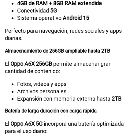
4GB de RAM + 8GB RAM extendida
Conectividad
5G
GPS
Sí
Sistema operativo
Android 15
Perfecto para navegación, redes sociales y apps
diarias.
Reconocimiento Facial
Si
Almacenamiento de 256GB ampliable hasta 2TB
Lector de Huella
Si
El
Oppo A6X 256GB
permite almacenar gran
cantidad de contenido:
Fotos, videos y apps
Modelo
CPH2783
Archivos personales
Expansión con memoria externa hasta
2TB
Dimensión
166.60x78.51x8.61mm
Batería de larga duración con carga rápida
El
Oppo A6X 5G
incorpora una batería optimizada
para el uso diario:
Carga rápida
15W