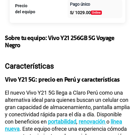
Pago único
Precio
Al contado
Cuotas Claro
cuotas sin
del equipo
S/
1029.00
intereses
Sobre tu equipo:
Vivo
Y21 256GB 5G Voyage
Negro
Características
Vivo Y21 5G: precio en Perú y características
El nuevo Vivo Y21 5G llega a Claro Perú como una
alternativa ideal para quienes buscan un celular con
gran capacidad de almacenamiento, pantalla amplia
y conectividad rápida para el día a día. Disponible
con beneficios en
portabilidad
,
renovación
o
línea
nueva
. Este equipo ofrece una experiencia cómoda