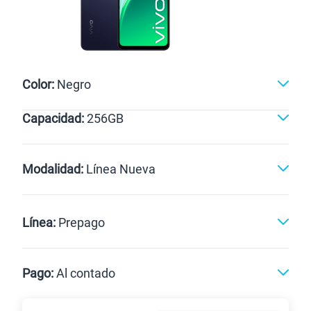
Color:
Negro
Capacidad:
256GB
Negro
256GB
Modalidad:
Línea Nueva
Línea Nueva
Portabilidad
Línea:
Prepago
Renovación
Celular liberado
Postpago
Prepago
Pago:
Al contado
Paga en