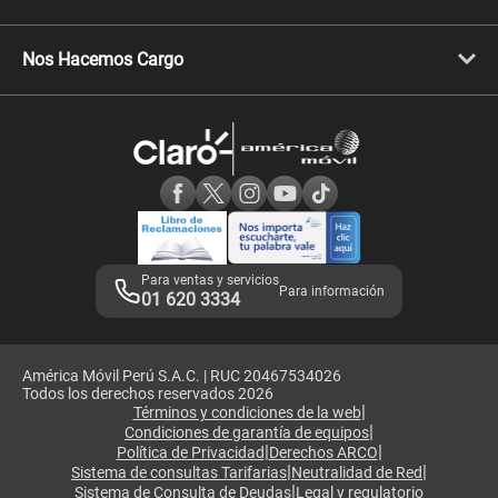
Celulares Xiaomi
Libera tu equipo móvil
Celulares Honor
Llamada por llamada
Celulares Motorola
Nos Hacemos Cargo
Comprobantes electrónicos
Velocidad de internet
Devoluciones por interrupciones
Consultas en línea
Atención de reclamos
Samsung A57
Consulta de reclamos
Consulta de IMEI
Adquirientes iPhone 6, 6S y SE
Hablando Claro
Mensaje de Seguridad
Samsung S25 Ultra
Consideraciones
Términos y Condiciones de Tienda Claro
Libro de Reclamaciones
Legales de marketplace
Para ventas y servicios
Para información
01 620 3334
América Móvil Perú S.A.C. | RUC 20467534026
Todos los derechos reservados 2026
|
Términos y condiciones de la web
|
Condiciones de garantía de equipos
|
|
Política de Privacidad
Derechos ARCO
|
|
Sistema de consultas Tarifarias
Neutralidad de Red
|
Sistema de Consulta de Deudas
Legal y regulatorio