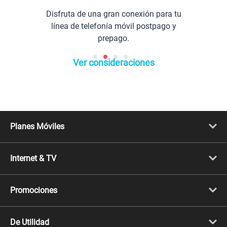
Disfruta de una gran conexión para tu
línea de telefonía móvil postpago y
prepago.
Ver consideraciones
Planes Móviles
Portabilidad
Línea Nueva
Internet & TV
Línea Adicional
Planes ilimitados
Internet Fibra Óptica
Prepago Chévere
Internet + TV
Migración
Promociones
Mejora tu plan
Conviértete en Full Claro
Cyber WOW
Celulares iPhone
De Utilidad
Celulares Samsung