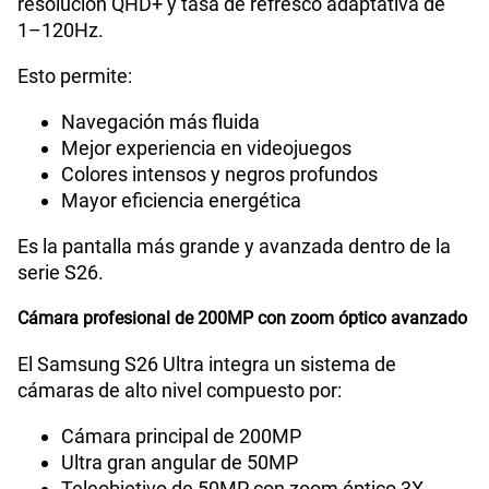
resolución QHD+ y tasa de refresco adaptativa de
Capacidad Memoria Interna
256GB
1–120Hz.
Esto permite:
Capacidad Memoria RAM
12GB
Navegación más fluida
Mejor experiencia en videojuegos
Colores intensos y negros profundos
GPS
Si
Mayor eficiencia energética
Es la pantalla más grande y avanzada dentro de la
Reconocimiento Facial
Si
serie S26.
Cámara profesional de 200MP con zoom óptico avanzado
Lector de Huella
Si
El Samsung S26 Ultra integra un sistema de
cámaras de alto nivel compuesto por:
Cámara principal de 200MP
VoLTE
Si
Ultra gran angular de 50MP
Teleobjetivo de 50MP con zoom óptico 3X