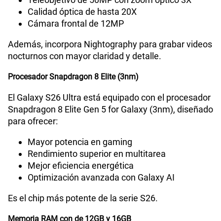
Calidad óptica de hasta 20X
VoWiFi
Si
Cámara frontal de 12MP
Además, incorpora Nightography para grabar videos
Compatibilidad con eSIM
Sí
nocturnos con mayor claridad y detalle.
Procesador Snapdragon 8 Elite (3nm)
El Galaxy S26 Ultra está equipado con el procesador
Snapdragon 8 Elite Gen 5 for Galaxy (3nm), diseñado
para ofrecer:
Mayor potencia en gaming
Rendimiento superior en multitarea
Mejor eficiencia energética
Optimización avanzada con Galaxy AI
Es el chip más potente de la serie S26.
Memoria RAM con de 12GB y 16GB