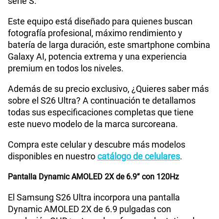
serie S.
WiFI
Si
Este equipo está diseñado para quienes buscan
fotografía profesional, máximo rendimiento y
Bluetooth
Si
batería de larga duración, este smartphone combina
Galaxy AI, potencia extrema y una experiencia
premium en todos los niveles.
Cámara de fotos Principal
200MP
Además de su precio exclusivo, ¿Quieres saber más
sobre el S26 Ultra? A continuación te detallamos
todas sus especificaciones completas que tiene
Cámara de fotos Frontal
12MP
este nuevo modelo de la marca surcoreana.
Compra este celular y descubre más modelos
Radio FM
No
disponibles en nuestro
catálogo de celulares
.
Pantalla Dynamic AMOLED 2X de 6.9” con 120Hz
Tipo de Batería
Interna
El Samsung S26 Ultra incorpora una pantalla
Dynamic AMOLED 2X de 6.9 pulgadas con