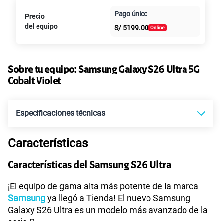
Paga en
Pago único
Precio
Al contado
Cuotas Claro
cuotas sin
del equipo
S/
5199.00
intereses
Sobre tu equipo:
Samsung
Galaxy S26 Ultra 5G
Cobalt Violet
Especificaciones técnicas
Características
Tecnología de Pantalla
TBD
Características del Samsung S26 Ultra
Sistema operativo
Android 16
¡El equipo de gama alta más potente de la marca
Samsung
ya llegó a Tienda! El nuevo Samsung
Galaxy S26 Ultra es un modelo más avanzado de la