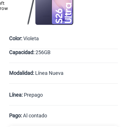
Color:
Violeta
Capacidad:
256GB
Negro
256GB
Modalidad:
Línea Nueva
Línea Nueva
Portabilidad
Línea:
Prepago
Renovación
Celular liberado
Postpago
Prepago
Pago:
Al contado