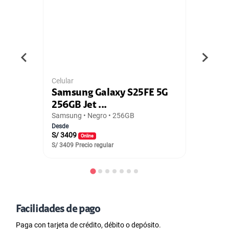
Celular
Celu
ck
Samsung Galaxy S25FE 5G
Sa
256GB Jet ...
12
Samsung • Negro • 256GB
Sam
Desde
Desd
S/ 3409
S/ 
Online
S/ 3409 Precio regular
S/ 5
Facilidades de pago
Paga con tarjeta de crédito, débito o depósito.