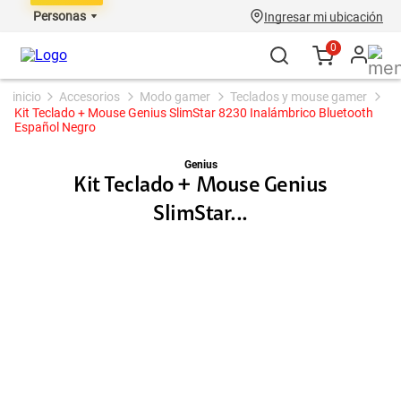
Personas
Ingresar mi ubicación
0
accesorios
modo gamer
teclados y mouse gamer
Kit Teclado + Mouse Genius SlimStar 8230 Inalámbrico Bluetooth
Español Negro
Genius
Kit Teclado + Mouse Genius
SlimStar...