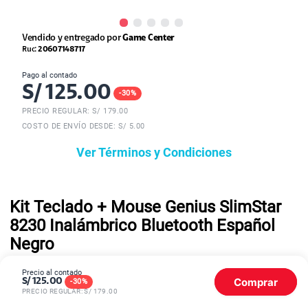
Vendido y entregado por
Game Center
Ruc:
20607148717
Pago al contado
S/
125.00
-
30
%
PRECIO REGULAR: S/
179.00
COSTO DE ENVÍO DESDE: S/ 5.00
Ver Términos y Condiciones
Kit Teclado + Mouse Genius SlimStar
8230 Inalámbrico Bluetooth Español
Negro
Precio al contado
Comprar
S/
125.00
-
30
%
CONECTIVIDAD
BLUETOOTH
SIN
CABLES
PRECIO REGULAR: S/
179.00
La tecnología inalámbrica permite vincular tanto el
teclado
como el