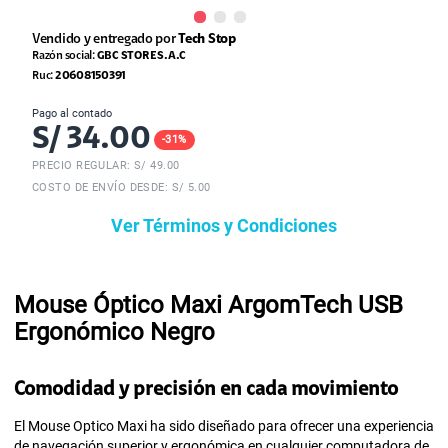
Vendido y entregado por
Tech Stop
Razón social:
GBC STORE S.A.C
Ruc:
20608150391
Pago al contado
S/
34.00
-
31
%
PRECIO REGULAR: S/
49.00
COSTO DE ENVÍO DESDE: S/ 5.00
Ver Términos y Condiciones
Mouse Óptico Maxi ArgomTech USB
Ergonómico Negro
Comodidad y precisión en cada movimiento
El Mouse Optico Maxi ha sido diseñado para ofrecer una experiencia
de navegación superior y ergonómica en cualquier computadora de