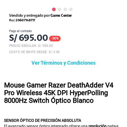
Vendido y entregado por
Game Center
Ruc:
20607148717
Pago al contado
S/
695.00
-
30
%
PRECIO REGULAR: S/
993.00
COSTO DE ENVÍO DESDE: S/ 5.00
Ver Términos y Condiciones
Mouse Gamer Razer DeathAdder V4
Pro Wireless 45K DPI HyperPolling
8000Hz Switch Óptico Blanco
SENSOR ÓPTICO
DE
PRECISIÓN
ABSOLUTA
El avanzado sensor óptico integrado ofrece una
resolución
nativa