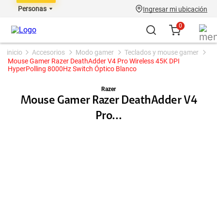
Personas
Ingresar mi ubicación
0
accesorios
modo gamer
teclados y mouse gamer
Mouse Gamer Razer DeathAdder V4 Pro Wireless 45K DPI
HyperPolling 8000Hz Switch Óptico Blanco
Razer
Mouse Gamer Razer DeathAdder V4
Pro...