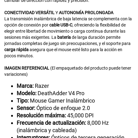
cambiar de dirección con rapidez y precisión.
CONECTIVIDAD
VERSÁTIL
Y
AUTONOMÍA
PROLONGADA
La transmisión inalámbrica de baja latencia se complementa con la
opción de conexión por
cable
USB-C
, ofreciendo la flexibilidad de
elegir entre libertad de movimiento o carga continua durante las
sesiones más exigentes. La
batería
de larga duración permite
jornadas completas de juego sin preocupaciones, y el soporte para
carga rápida
asegura que el mouse esté listo para la acción en
pocos minutos.
IMAGEN
REFERENCIAL
(El empaquetado del producto puede tener
variaciones)
Marca:
Razer
Modelo:
DeathAdder V4 Pro
Tipo:
Mouse Gamer Inalámbrico
Sensor:
Óptico de enfoque 2.0
Resolución máxima:
45,000 DPI
Frecuencia de actualización:
8,000 Hz
(inalámbrica y cableada)
Interruptores:
Ópticos de tercera generación