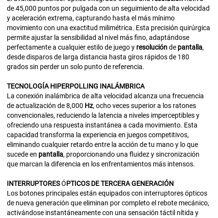
de 45,000 puntos por pulgada con un seguimiento de alta velocidad
y aceleración extrema, capturando hasta el más mínimo
movimiento con una exactitud milimétrica. Esta precisión quirúrgica
permite ajustar la sensibilidad al nivel más fino, adaptándose
perfectamente a cualquier estilo de juego y
resolución
de
pantalla
,
desde disparos de larga distancia hasta giros rápidos de 180
grados sin perder un solo punto de referencia.
TECNOLOGÍA
HIPERPOLLING
INALÁMBRICA
La conexión inalámbrica de alta velocidad alcanza una frecuencia
de actualización de 8,000
Hz
, ocho veces superior a los ratones
convencionales, reduciendo la latencia a niveles imperceptibles y
ofreciendo una respuesta instantánea a cada movimiento. Esta
capacidad transforma la experiencia en juegos competitivos,
eliminando cualquier retardo entre la acción de tu mano y lo que
sucede en
pantalla
, proporcionando una fluidez y sincronización
que marcan la diferencia en los enfrentamientos más intensos.
INTERRUPTORES
Ó
PTICOS
DE
TERCERA
GENERACIÓN
Los botones principales están equipados con interruptores ópticos
de nueva generación que eliminan por completo el rebote mecánico,
activándose instantáneamente con una sensación táctil nítida y