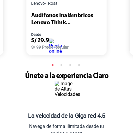
Master G
Negro
alámbricos
Pack de 2 Power Bank M
...
Master-G ...
Desde
S/
77.9
ar
S/
168
Precio Regular
Únete a la experiencia Claro
La velocidad de la Giga red 4.5
Navega de forma ilimitada desde tu