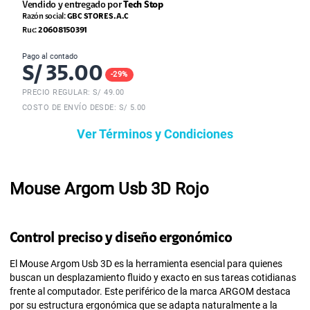
Vendido y entregado por
Tech Stop
Razón social:
GBC STORE S.A.C
Ruc:
20608150391
Pago al contado
S/
35.00
-
29
%
PRECIO REGULAR: S/
49.00
COSTO DE ENVÍO DESDE: S/ 5.00
Ver Términos y Condiciones
Mouse Argom Usb 3D Rojo
Control preciso y diseño ergonómico
El Mouse Argom Usb 3D es la herramienta esencial para quienes
buscan un desplazamiento fluido y exacto en sus tareas cotidianas
frente al computador. Este periférico de la marca ARGOM destaca
por su estructura ergonómica que se adapta naturalmente a la