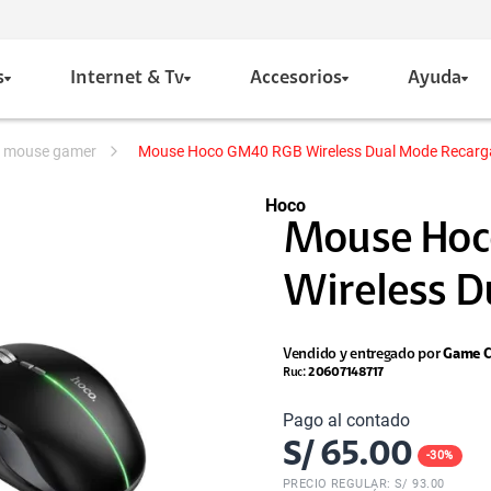
s
Internet & Tv
Accesorios
Ayuda
 y mouse gamer
Mouse Hoco GM40 RGB Wireless Dual Mode Recarg
Hoco
Mouse Ho
Wireless D
Vendido y entregado por
Game C
Ruc:
20607148717
Pago al contado
S/
65.00
-
30
%
PRECIO REGULAR: S/
93.00