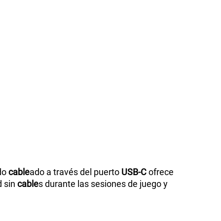
do
cable
ado a través del puerto
USB-C
ofrece
d sin
cable
s durante las sesiones de juego y