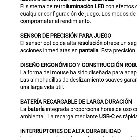
El sistema de retro
iluminación
LED
con efectos 
cualquier configuración de juego. Los modos de
comprometer el rendimiento.
SENSOR
DE
PRECISIÓN
PARA
JUEGO
El sensor óptico de alta
resolución
ofrece un seg
acciones inmediatas en
pantalla
. Esta precisió
DISEÑO
ERGONÓMICO
Y
CONSTRUCCIÓN
ROB
La forma del mouse ha sido diseñada para adapt
Las almohadillas de deslizamiento suaves garant
una larga vida útil.
BATERÍA
RECARGABLE
DE
LARGA
DURACIÓN
La
batería
integrada proporciona horas de uso co
ambiental. La recarga mediante
USB-C
es rápida
INTERRUPTORES
DE
ALTA
DURABILIDAD