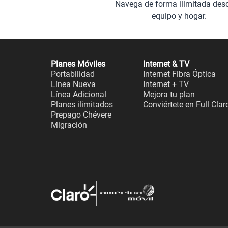
Navega de forma ilimitada des
equipo y hogar.
Planes Móviles
Internet & TV
Portabilidad
Internet Fibra Óptica
Línea Nueva
Internet + TV
Línea Adicional
Mejora tu plan
Planes ilimitados
Conviértete en Full Clar
Prepago Chévere
Migración