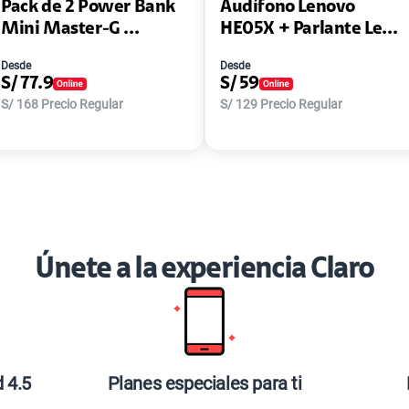
Pack de 2 Power Bank
Audífono Lenovo
Mini Master-G ...
HE05X + Parlante Le...
Desde
Desde
S/
77.9
S/
59
S/
168
Precio Regular
S/
129
Precio Regular
Únete a la experiencia Claro
d 4.5
Planes especiales para ti