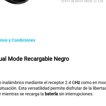
COSTO DE ENVÍO DESDE: S/ 5.00
inos y Condiciones
al Mode Recargable Negro
o inalámbrico mediante el receptor 2.4 G
Hz
como en mo
situación. Esta versatilidad permite disfrutar de la liberta
e mientras se recarga la
batería
sin interrupciones.