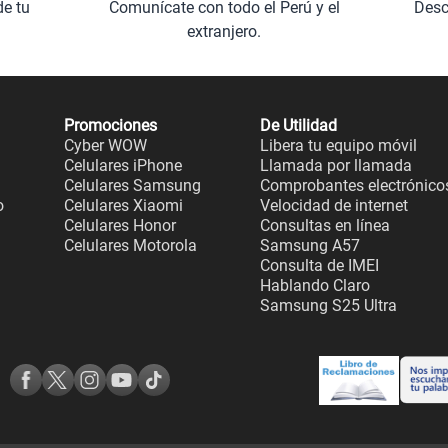
de tu
Comunícate con todo el Perú y el
Desc
extranjero.
Promociones
De Utilidad
Cyber WOW
Libera tu equipo móvil
Celulares iPhone
Llamada por llamada
Celulares Samsung
Comprobantes electrónico
o
Celulares Xiaomi
Velocidad de internet
Celulares Honor
Consultas en línea
Celulares Motorola
Samsung A57
Consulta de IMEI
Hablando Claro
Samsung S25 Ultra