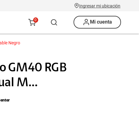
Ingresar mi ubicación
0
Mi cuenta
able Negro
co GM40 RGB
ual M...
enter