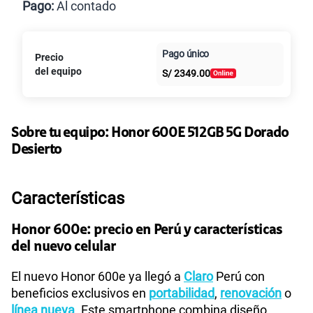
Pago:
Al contado
Paga en
Pago único
125GB
en alta velocidad
Precio
Al contado
Cuotas Claro
cuotas sin
S/
79.90
del equipo
S/
2349.00
intereses
Paga solo
Sobre tu equipo:
Honor
600E 512GB 5G Dorado
Desierto
155 GB
en alta velocidad
S/
95.90
Características
Paga solo
Honor 600e: precio en Perú y características
Ver más planes
del nuevo celular
El nuevo Honor 600e ya llegó a
Claro
Perú con
beneficios exclusivos en
portabilidad
,
renovación
o
línea nueva
. Este smartphone combina diseño