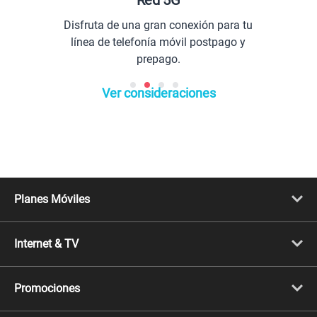
Disfruta de una gran conexión para tu
línea de telefonía móvil postpago y
prepago.
Ver consideraciones
Planes Móviles
Portabilidad
Línea Nueva
Internet & TV
Línea Adicional
Planes ilimitados
Internet Fibra Óptica
Prepago Chévere
Internet + TV
Migración
Promociones
Mejora tu plan
Conviértete en Full Claro
Cyber WOW