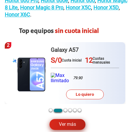
Honor 600 Pro
,
Honor 600e
,
Honor 600
,
Honor Magic
8 Lite
,
Honor Magic 8 Pro
,
Honor X5C
,
Honor X5D
,
Honor X6C
.
Top equipos
sin cuota inicial
2
Galaxy A57
S/0
12
Cuotas
Cuota inicial
mensuales
79.90
Lo quiero
Ver más