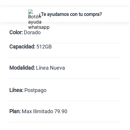
¿Te ayudamos con tu compra?
Color:
Dorado
Capacidad:
512GB
Dorado
512GB
Modalidad:
Línea Nueva
Línea Nueva
Portabilidad
Línea:
Postpago
Renovación
Celular liberado
Postpago
Prepago
Plan:
Max Ilimitado 79.90
Max
Max Ilimitado