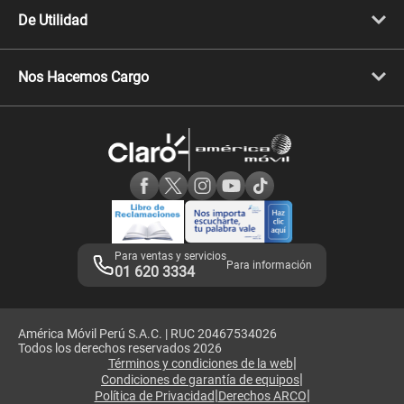
Celulares iPhone
De Utilidad
Celulares Samsung
Celulares Xiaomi
Libera tu equipo móvil
Celulares Honor
Llamada por llamada
Celulares Motorola
Nos Hacemos Cargo
Comprobantes electrónicos
Velocidad de internet
Devoluciones por interrupciones
Consultas en línea
Atención de reclamos
Samsung A57
Consulta de reclamos
Consulta de IMEI
Adquirientes iPhone 6, 6S y SE
Hablando Claro
Mensaje de Seguridad
Samsung S25 Ultra
Consideraciones
Términos y Condiciones de Tienda Claro
Libro de Reclamaciones
Legales de marketplace
Para ventas y servicios
Para información
01 620 3334
América Móvil Perú S.A.C. | RUC 20467534026
Todos los derechos reservados 2026
|
Términos y condiciones de la web
|
Condiciones de garantía de equipos
|
|
Política de Privacidad
Derechos ARCO