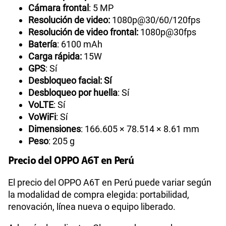
Cámara frontal
: 5 MP
Resolución de video:
1080p@30/60/120fps
Resolución de video frontal:
1080p@30fps
Batería
: 6100 mAh
Carga rápida:
15W
GPS
: Sí
Desbloqueo facial: Sí
Desbloqueo por huella
: Sí
VoLTE
: Sí
VoWiFi
: Sí
Dimensiones
: 166.605 × 78.514 × 8.61 mm
Peso
: 205 g
Precio del OPPO A6T en Perú
El precio del OPPO A6T en Perú puede variar según
la modalidad de compra elegida: portabilidad,
renovación, línea nueva o equipo liberado.