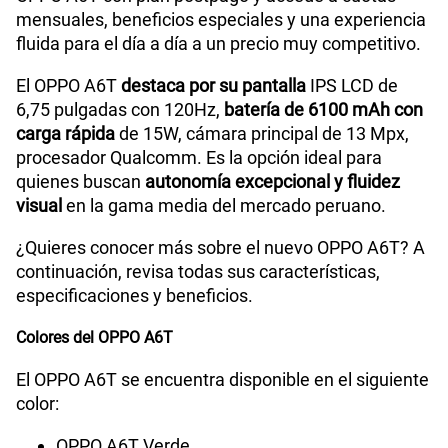
mensuales, beneficios especiales y una experiencia
160GB
en alta velocidad
fluida para el día a día a un precio muy competitivo.
S/
109.90
El OPPO A6T
destaca por su pantalla
IPS LCD de
6,75 pulgadas con 120Hz,
batería de 6100 mAh con
Paga solo
carga rápida
de 15W, cámara principal de 13 Mpx,
procesador Qualcomm. Es la opción ideal para
175GB
en alta velocidad
quienes buscan
autonomía excepcional y fluidez
S/
159.90
visual
en la gama media del mercado peruano.
¿Quieres conocer más sobre el nuevo OPPO A6T? A
Paga solo
continuación, revisa todas sus características,
especificaciones y beneficios.
185GB
en alta velocidad
S/
189.90
Colores del OPPO A6T
El OPPO A6T se encuentra disponible en el siguiente
Paga solo
color:
OPPO A6T Verde
200GB
en alta velocidad