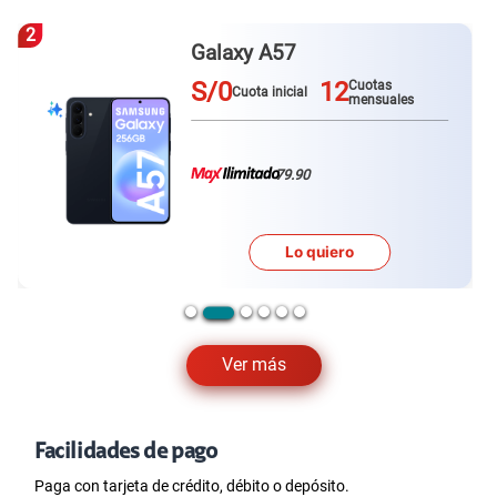
3
Redmi Note 15 pro plus
S/0
12
Cuotas
Cuota inicial
mensuales
79.90
Lo quiero
Ver más
Facilidades de pago
Paga con tarjeta de crédito, débito o depósito.