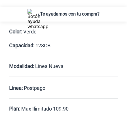
¿Te ayudamos con tu compra?
Color:
Verde
Capacidad:
128GB
Verde
128GB
Modalidad:
Línea Nueva
Línea Nueva
Portabilidad
Línea:
Postpago
Renovación
Celular liberado
Postpago
Prepago
Plan:
Max Ilimitado 109.90
Max
Max Ilimitado