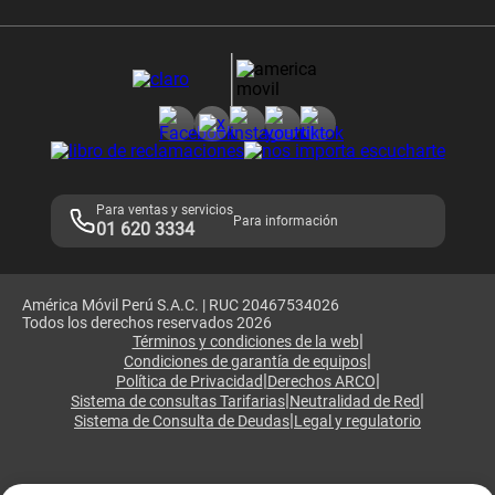
Comprobantes electrónicos
Velocidad de internet
Devoluciones por interrupciones
Consultas en línea
Atención de reclamos
Samsung A57
Consulta de reclamos
Consulta de IMEI
Adquirientes iPhone 6, 6S y SE
Hablando Claro
Mensaje de Seguridad
Samsung S25 Ultra
Consideraciones
Términos y Condiciones de Tienda Claro
Libro de Reclamaciones
Legales de marketplace
Para ventas y servicios
Para información
01 620 3334
América Móvil Perú S.A.C. | RUC 20467534026
Todos los derechos reservados 2026
|
Términos y condiciones de la web
|
Condiciones de garantía de equipos
|
|
Política de Privacidad
Derechos ARCO
|
|
Sistema de consultas Tarifarias
Neutralidad de Red
|
Sistema de Consulta de Deudas
Legal y regulatorio