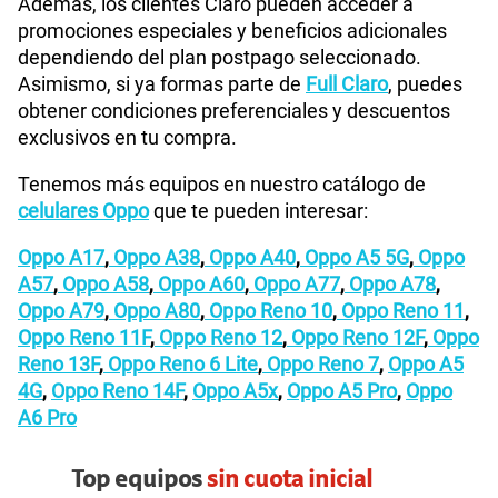
Además, los clientes Claro pueden acceder a
promociones especiales y beneficios adicionales
dependiendo del plan postpago seleccionado.
Asimismo, si ya formas parte de
Full Claro
, puedes
obtener condiciones preferenciales y descuentos
exclusivos en tu compra.
Tenemos más equipos en nuestro catálogo de
celulares Oppo
que te pueden interesar:
Oppo A17
,
Oppo A38
,
Oppo A40
,
Oppo A5 5G
,
Oppo
A57
,
Oppo A58
,
Oppo A60
,
Oppo A77
,
Oppo A78
,
Oppo A79
,
Oppo A80
,
Oppo Reno 10
,
Oppo Reno 11
,
Oppo Reno 11F
,
Oppo Reno 12
,
Oppo Reno 12F
,
Oppo
Reno 13F
,
Oppo Reno 6 Lite
,
Oppo Reno 7
,
Oppo A5
4G
,
Oppo Reno 14F
,
Oppo A5x
,
Oppo A5 Pro
,
Oppo
A6 Pro
Top equipos
sin cuota inicial