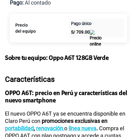
Pago:
Al contado
Paga en
125GB
en alta velocidad
Pago único
Precio
Al contado
Cuotas Claro
cuotas sin
S/
79.90
del equipo
S/
709.00
intereses
Paga solo
Sobre tu equipo:
Oppo
A6T 128GB Verde
155 GB
en alta velocidad
S/
95.90
Características
Paga solo
OPPO A6T: precio en Perú y características del
nuevo smartphone
110GB
en alta velocidad
S/
69.90
El nuevo OPPO A6T ya se encuentra disponible en
Claro Perú con
promociones exclusivas en
portabilidad
,
renovación
o
línea nueva
.
Compra el
Paga solo
OPPO A6T con plan postpago y accede a cuotas