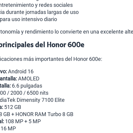
tretenimiento y redes sociales
ia durante jornadas largas de uso
para uso intensivo diario
autonomía y rendimiento lo convierte en una excelente a
 principales del Honor 600e
ficaciones más importantes del Honor 600e:
vo:
Android 16
antalla:
AMOLED
alla:
6.6 pulgadas
00 / 2000 / 6500 nits
iaTek Dimensity 7100 Elite
a:
512 GB
8 GB + HONOR RAM Turbo 8 GB
l:
108 MP + 5 MP
16 MP