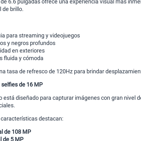
e 6.6 pulgadas ofrece una experiencia visual más inmers
 de brillo.
ia para streaming y videojuegos
os y negros profundos
lidad en exteriores
 fluida y cómoda
a tasa de refresco de 120Hz para brindar desplazamient
selfies de 16 MP
o está diseñado para capturar imágenes con gran nivel de
ciales.
 características destacan:
al de 108 MP
l de 5 MP