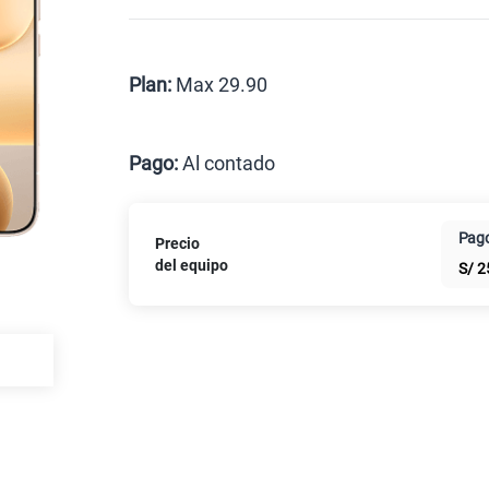
Celular liberado
Postpago
Prepago
Plan:
Max 29.90
Max
Pago:
Al contado
Al contado
Cuotas Cl
Pago
Precio
Paga solo
del equipo
S/
2
Paga solo
Ver más pl