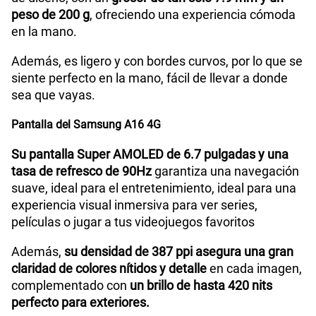
Capacidad Memoria Externa
1TB
peso de 200 g
, ofreciendo una experiencia cómoda
en la mano.
Capacidad Memoria Interna
128GB
Además, es ligero y con bordes curvos, por lo que se
siente perfecto en la mano, fácil de llevar a donde
sea que vayas.
Capacidad Memoria RAM
4GB
Pantalla del Samsung A16 4G
Su pantalla Super AMOLED de 6.7 pulgadas y una
GPS
Si
tasa de refresco de 90Hz
garantiza una navegación
suave, ideal para el entretenimiento, ideal para una
experiencia visual inmersiva para ver series,
Reconocimiento Facial
Si
películas o jugar a tus videojuegos favoritos
Además,
su densidad de 387 ppi asegura una gran
claridad de colores nítidos y detalle
en cada imagen,
Lector de Huella
Si
complementado con
un brillo de hasta 420 nits
perfecto para exteriores.