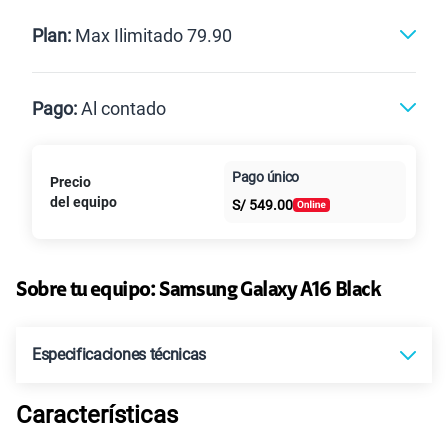
Renovación
Celular liberado
Postpago
Prepago
Plan:
Max Ilimitado 79.90
Max
Max Ilimitado
Pago:
Al contado
Paga en
Pago único
125GB
en alta velocidad
Precio
Al contado
Cuotas Claro
cuotas sin
S/
79.90
Paga solo
del equipo
S/
549.00
intereses
155 GB
en alta velocidad
S/
95.90
Paga solo
Sobre tu equipo:
Samsung
Galaxy A16 Black
Ver más planes
Especificaciones técnicas
Características
Tecnología de Pantalla
SUPER AMOLED