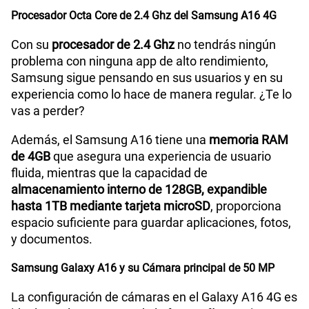
Dimensión
164.4 x 77.9 x 7.9
Procesador Octa Core de 2.4 Ghz del Samsung A16 4G
Con su
procesador de 2.4 Ghz
no tendrás ningún
problema con ninguna app de alto rendimiento,
Carga rápida
Si
Samsung sigue pensando en sus usuarios y en su
experiencia como lo hace de manera regular. ¿Te lo
vas a perder?
VoLTE
Si
Además, el Samsung A16 tiene una
memoria RAM
de 4GB
que asegura una experiencia de usuario
VoWiFi
Si
fluida, mientras que la capacidad de
almacenamiento interno de 128GB, expandible
hasta 1TB mediante tarjeta microSD
, proporciona
espacio suficiente para guardar aplicaciones, fotos,
y documentos.
Samsung Galaxy A16 y su Cámara principal de 50 MP
La configuración de cámaras en el Galaxy A16 4G es