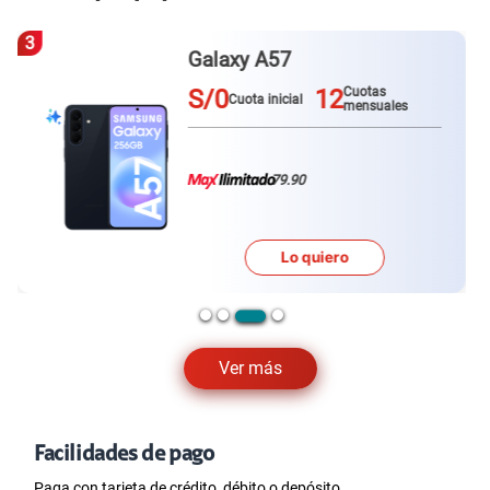
3
Galaxy A57
S/0
12
Cuotas
Cuota inicial
mensuales
79.90
Lo quiero
Ver más
Facilidades de pago
Paga con tarjeta de crédito, débito o depósito.