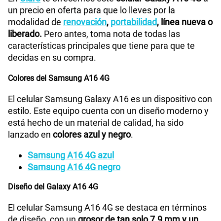
un precio en oferta para que lo lleves por la
modalidad de
renovación
,
portabilidad
, línea nueva o
Cámara de fotos Principal
50.0 MP + 5.0 MP + 2.0 MP
liberado.
Pero antes, toma nota de todas las
características principales que tiene para que te
decidas en su compra.
Cámara de fotos Frontal
13.0 MP
Colores del Samsung A16 4G
El celular Samsung Galaxy A16 es un dispositivo con
Radio FM
No
estilo. Este equipo cuenta con un diseño moderno y
está hecho de un material de calidad, ha sido
lanzado en
colores azul y negro
.
Grabadora de Voz
Si
Samsung A16 4G azul
Samsung A16 4G negro
Tipo de Batería
Li-ion 5000 mAh
Diseño del Galaxy A16 4G
El celular Samsung A16 4G se destaca en términos
de diseño, con un
grosor de tan solo 7.9 mm y un