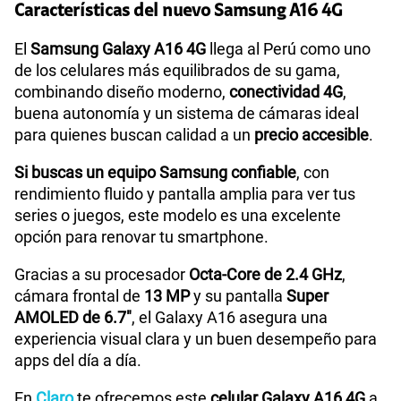
Características del nuevo Samsung A16 4G
Sistema operativo
Android U - Versión 14
El
Samsung Galaxy A16 4G
llega al Perú como uno
de los celulares más equilibrados de su gama,
combinando diseño moderno,
conectividad 4G
,
buena autonomía y un sistema de cámaras ideal
Procesador
Octa Core 2.4GHz,2GHz
para quienes buscan calidad a un
precio accesible
.
Si buscas un equipo Samsung confiable
, con
Tamaño de Pantalla
6.7 "
rendimiento fluido y pantalla amplia para ver tus
series o juegos, este modelo es una excelente
opción para renovar tu smartphone.
WiFI
Si
Gracias a su procesador
Octa-Core de 2.4 GHz
,
cámara frontal de
13 MP
y su pantalla
Super
AMOLED de 6.7"
, el Galaxy A16 asegura una
Peso
200 g
experiencia visual clara y un buen desempeño para
apps del día a día.
Bluetooth
Si
En
Claro
te ofrecemos este
celular Galaxy A16 4G
a