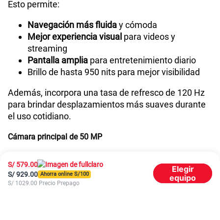
Esto permite:
Navegación más fluida
y cómoda
Mejor experiencia visual
para videos y
streaming
Pantalla amplia
para entretenimiento diario
Brillo de hasta 950 nits para mejor visibilidad
Además, incorpora una tasa de refresco de 120 Hz
para brindar desplazamientos más suaves durante
el uso cotidiano.
Cámara principal de 50 MP
El sistema fotográfico incorpora una cámara
S/
579.00
Elegir
principal de 50 MP acompañada de un sensor
S/
929.00
Ahorra online S/
100
equipo
secundario de 0.08 MP, ofreciendo fotografías claras
S/
1029.00
Precio Prepago
y una experiencia equilibrada para redes sociales y
contenido diario.