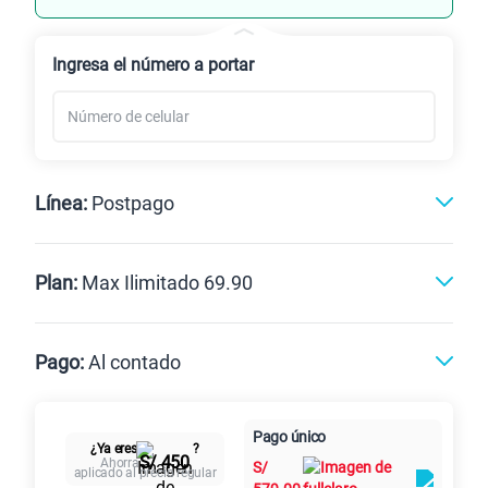
Renovación
Celular liberado
Ingresa el número a portar
Línea:
Postpago
Postpago
Prepago
Plan:
Max Ilimitado 69.90
Max
Max Ilimitado
Pago:
Al contado
Paga en
125GB
en alta velocidad
Pago único
Al contado
Cuotas Claro
cuotas sin
¿Ya eres
?
S/
79.90
S/ 450
Paga solo
Ahorra
S/
intereses
aplicado al precio regular