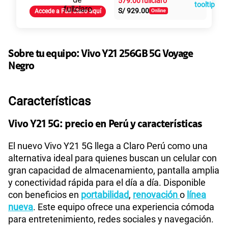
579.00
S/
929.00
Accede a Full Claro aquí
155 GB
en alta velocidad
S/
95.90
Paga solo
Sobre tu equipo:
Vivo
Y21 256GB 5G Voyage
Ver más planes
Negro
Características
Vivo Y21 5G: precio en Perú y características
El nuevo Vivo Y21 5G llega a Claro Perú como una
alternativa ideal para quienes buscan un celular con
gran capacidad de almacenamiento, pantalla amplia
y conectividad rápida para el día a día. Disponible
con beneficios en
portabilidad
,
renovación
o
línea
nueva
. Este equipo ofrece una experiencia cómoda
para entretenimiento, redes sociales y navegación.