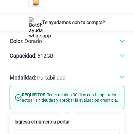
¿Te ayudamos con tu compra?
Color:
Dorado
Capacidad:
512GB
Dorado
512GB
Modalidad:
Portabilidad
REQUISITOS:
Tener mínimo 30 días con tu operador
Línea Nueva
Portabilidad
actual, sin deudas y aprobar la evaluación crediticia.
Renovación
Celular liberado
Ingresa el número a portar