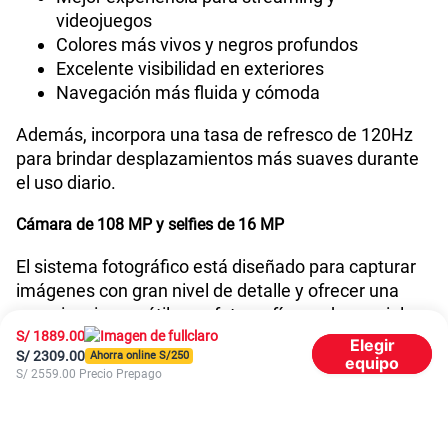
videojuegos
Colores más vivos y negros profundos
Excelente visibilidad en exteriores
Navegación más fluida y cómoda
Además, incorpora una tasa de refresco de 120Hz
para brindar desplazamientos más suaves durante
el uso diario.
Cámara de 108 MP y selfies de 16 MP
El sistema fotográfico está diseñado para capturar
imágenes con gran nivel de detalle y ofrecer una
experiencia versátil para fotografía y redes sociales.
S/
1889.00
Elegir
Entre sus principales características destacan:
S/
2309.00
Ahorra online S/
250
equipo
S/
2559.00
Precio Prepago
Cámara principal de 108 MP
Sensor adicional de 5 MP
Cámara frontal de 16 MP