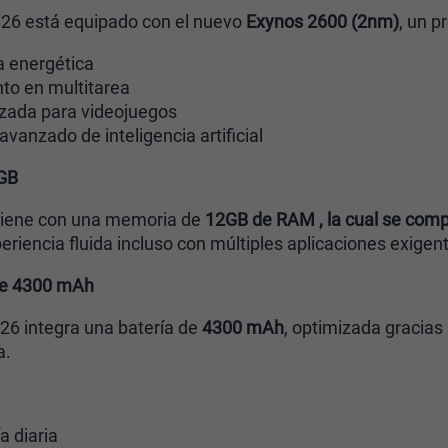
26 está equipado con el nuevo
Exynos 2600 (2nm)
, un p
a energética
to en multitarea
izada para videojuegos
vanzado de inteligencia artificial
GB
viene con una memoria de
12GB de RAM , la cual se co
riencia fluida incluso con múltiples aplicaciones exigent
de 4300 mAh
26 integra una batería de
4300 mAh
, optimizada gracias
a.
 diaria