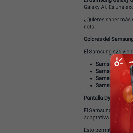
Galaxy AI. Es una ex
¿Quieres saber más s
nota!
Colores del Samsun
El Samsung s26 viene
Samsung S26 Co
Samsung S26 S
Samsung S26 B
Samsung S26 N
Pantalla Dynamic AM
El Samsung Galaxy S
adaptativa de
1 a 1
Esto permite: