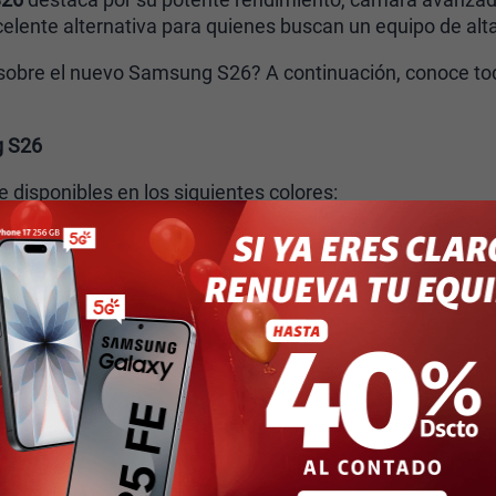
celente alternativa para quienes buscan un equipo de alta
obre el nuevo Samsung S26? A continuación, conoce todos
g S26
 disponibles en los siguientes colores:
balt Violet
ky Blue
lanco
egro
OLED 2X para una experiencia visual superior
26 incorpora una pantalla
Dynamic AMOLED 2X de 6.3 p
20Hz
.