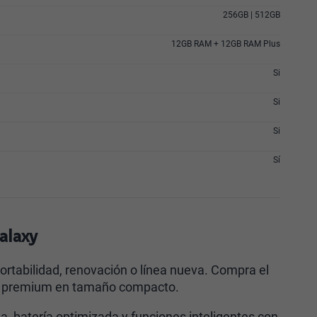
256GB | 512GB
12GB RAM + 12GB RAM Plus
Si
Si
Si
Sí
alaxy
rtabilidad, renovación o línea nueva. Compra el
ia premium en tamaño compacto.
 batería optimizada y funciones inteligentes con