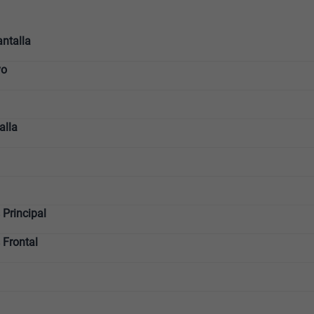
ntalla
vo
alla
Principal
 Frontal