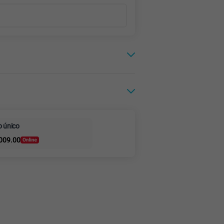
Paga en cuotas sin
aro
 único
intereses
009.00