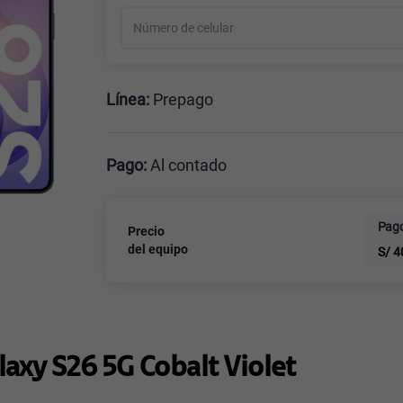
Celular liberado
Línea:
Prepago
Postpago
Prepago
Pago:
Al contado
Al contado
Cuotas Cl
Pago
Precio
del equipo
S/
4
laxy S26 5G Cobalt Violet