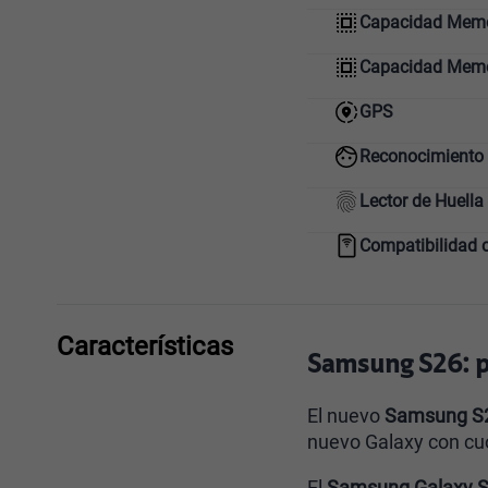
Capacidad Memor
Capacidad Mem
GPS
Reconocimiento 
Lector de Huella
Compatibilidad 
Características
Samsung S26: pr
El nuevo
Samsung S
nuevo Galaxy con cu
El
Samsung Galaxy 