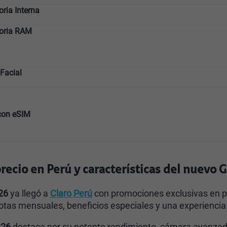
ia Interna
oria RAM
Facial
con eSIM
ecio en Perú y características del nuevo G
26
ya llegó a
Claro Perú
con promociones exclusivas en po
otas mensuales, beneficios especiales y una experienc
S26
destaca por su potente rendimiento, cámara avanzada,