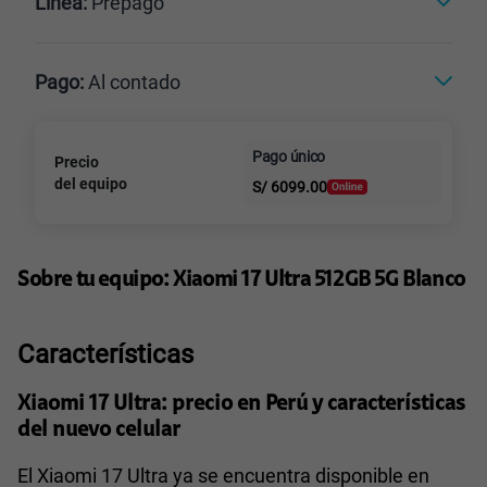
Línea:
Prepago
Postpago
Prepago
Pago:
Al contado
Paga en
Pago único
Precio
Al contado
Cuotas Claro
cuotas sin
del equipo
S/
6099.00
intereses
Sobre tu equipo:
Xiaomi
17 Ultra 512GB 5G Blanco
Características
Xiaomi 17 Ultra: precio en Perú y características
del nuevo celular
El Xiaomi 17 Ultra ya se encuentra disponible en