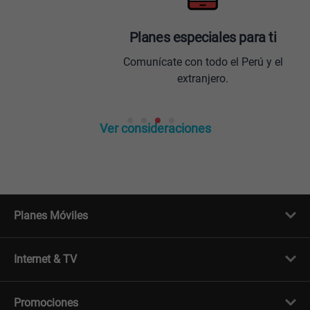
Planes especiales para ti
Comunícate con todo el Perú y el
extranjero.
Ver consideraciones
Planes Móviles
Portabilidad
Línea Nueva
Internet & TV
Línea Adicional
Planes ilimitados
Internet Fibra Óptica
Prepago Chévere
Internet + TV
Migración
Promociones
Mejora tu plan