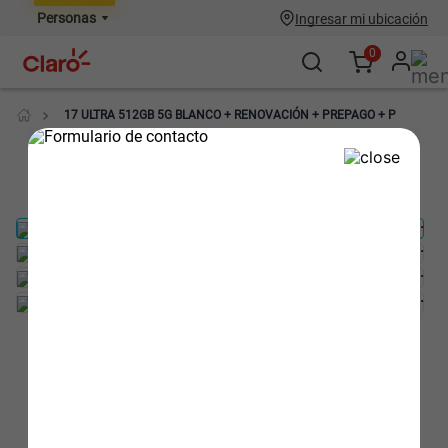
Personas
Ingresar mi ubicación
0
17 ULTRA 512GB 5G BLANCO + RENOVACIÓN + PREPAGO + P
XIAOMI
17 Ultra 512GB 5G Blanco