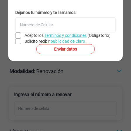
Déjanos tu número y te llamamos:
Color:
Blanco
Acepto los
Términos y condiciones
(Obligatorio)
Solicito recibir
publicidad de Claro
Capacidad:
512GB
Enviar datos
Negro
Blanco
512GB
Modalidad:
Renovación
Línea Nueva
Portabilidad
Ingresa el número a renovar
Renovación
Celular liberado