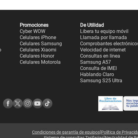
Promociones
De Utilidad
Cyber WOW
Libera tu equipo móvil
Celulares iPhone
Llamada por llamada
Celulares Samsung
Comprobantes electrónico
o
Celulares Xiaomi
Velocidad de internet
Celulares Honor
Consultas en línea
Celulares Motorola
Samsung A57
Consulta de IMEI
Hablando Claro
Samsung S25 Ultra
|
Condiciones de garantía de equipos
Política de Privaci
|
Sistema de consultas Tarifarias
Neutralidad de R