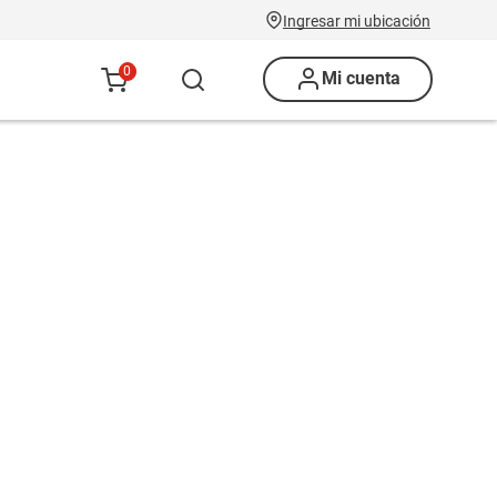
Ingresar mi ubicación
0
Mi cuenta