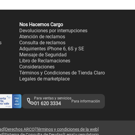
Nos Hacemos Cargo
Devoluciones por interrupciones
Atención de reclamos
s
Consulta de reclamos
Adquirientes iPhone 6, 6S y SE
Mensaje de Seguridad
Libro de Reclamaciones
Consideraciones
Términos y Condiciones de Tienda Claro
Legales de marketplace
Para ventas y servicios
Para información
01 620 3334
|
|
|
dad
Derechos ARCO
Términos y condiciones de la web
|
|
ed
Sistema de Consulta de Deudas
Legal y regulatorio