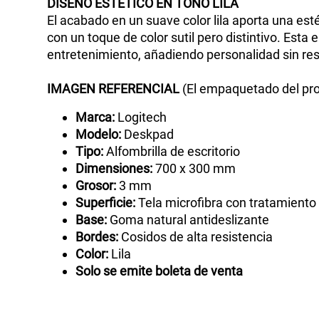
DISEÑO
ESTÉTICO
EN
TONO
LILA
El acabado en un suave color lila aporta una esté
con un toque de color sutil pero distintivo. Es
entretenimiento, añadiendo personalidad sin resu
IMAGEN
REFERENCIAL
(El empaquetado del pro
Marca:
Logitech
Modelo:
Deskpad
Tipo:
Alfombrilla de escritorio
Dimensiones:
700 x 300 mm
Grosor:
3 mm
Superficie:
Tela microfibra con tratamiento
Base:
Goma natural antideslizante
Bordes:
Cosidos de alta resistencia
Color:
Lila
Solo se emite boleta de venta