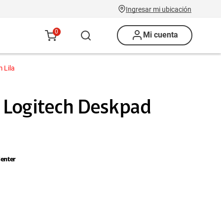
Ingresar mi ubicación
0
Mi cuenta
 Lila
 Logitech Deskpad
enter