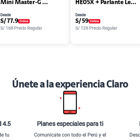
Mini Master-G ...
HE05X + Parlante Le...
Desde
Desde
S/
77.9
S/
59
S/
168
Precio Regular
S/
129
Precio Regular
Únete a la experiencia Claro
d 4.5
Planes especiales para ti
de tu
Comunícate con todo el Perú y el
Desc