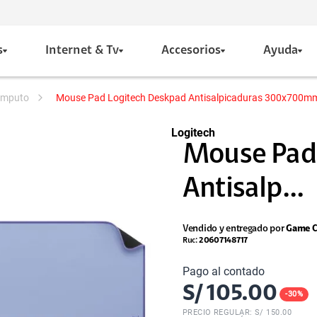
s
Internet & Tv
Accesorios
Ayuda
computo
Mouse Pad Logitech Deskpad Antisalpicaduras 300x700mm
Logitech
Mouse Pad
Antisalp...
Vendido y entregado por
Game C
Ruc:
20607148717
Pago al contado
S/
105.00
-
30
%
PRECIO REGULAR: S/
150.00