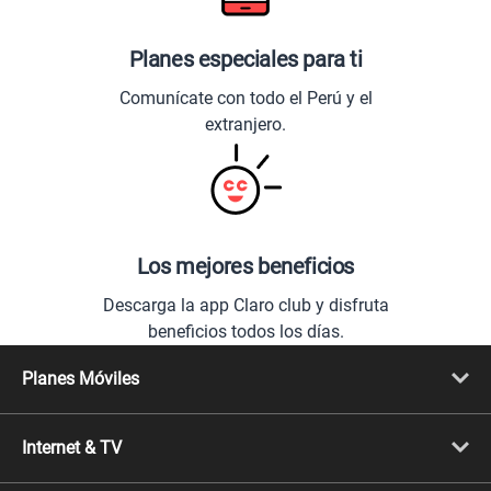
Planes especiales para ti
Comunícate con todo el Perú y el
extranjero.
Los mejores beneficios
Descarga la app Claro club y disfruta
beneficios todos los días.
Planes Móviles
Portabilidad
Línea Nueva
Internet & TV
Línea Adicional
Planes ilimitados