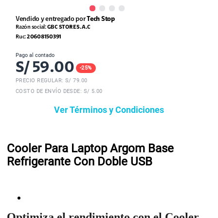
Vendido y entregado por
Tech Stop
Razón social:
GBC STORE S.A.C
Ruc:
20608150391
Pago al contado
S/
59.00
-
25
%
PRECIO REGULAR: S/
79.00
COSTO DE ENVÍO DESDE: S/ 5.00
Ver Términos y Condiciones
Cooler Para Laptop Argom Base
Refrigerante Con Doble USB
Optimiza el rendimiento con el Cooler