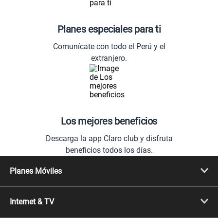
Planes especiales para ti
Comunícate con todo el Perú y el
extranjero.
Los mejores beneficios
Descarga la app Claro club y disfruta
beneficios todos los días.
Planes Móviles
Portabilidad
Línea Nueva
Internet & TV
Línea Adicional
Planes ilimitados