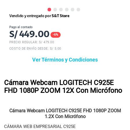
Vendido y entregado por
S&T Store
Pago al contado
S/
449.00
-
6
%
PRECIO REGULAR: S/
479.00
COSTO DE ENVÍO DESDE: S/ 5.00
Ver Términos y Condiciones
Cámara Webcam LOGITECH C925E
FHD 1080P ZOOM 12X Con Micrófono
Cámara Webcam LOGITECH C925E FHD 1080P ZOOM
1.2X Con Micrófono
CÁMARA WEB EMPRESARIAL C925E