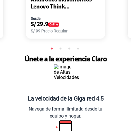
k...
Master-G ...
Desde
S/
77.9
ular
S/
168
Precio Regular
Únete a la experiencia Claro
La velocidad de la Giga red 4.5
Navega de forma ilimitada desde tu
equipo y hogar.