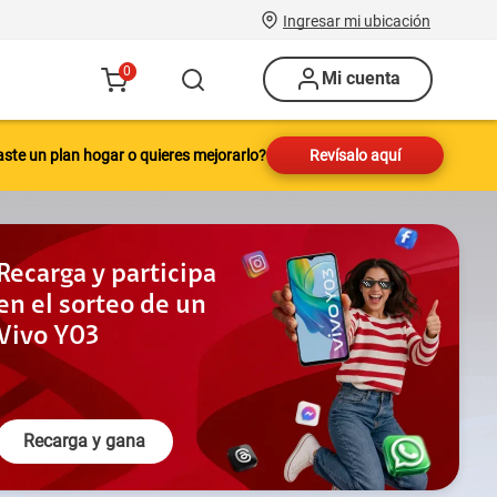
Ingresar mi ubicación
0
Mi cuenta
Revísalo aquí
ste un plan hogar o quieres mejorarlo?
Recarga y participa
en el sorteo de un
Vivo Y03
Conéctate a una
nueva experiencia
Recarga y gana