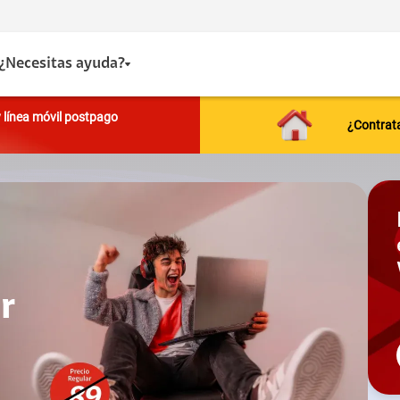
¿Necesitas ayuda?
y línea móvil postpago
¿Contrata
r