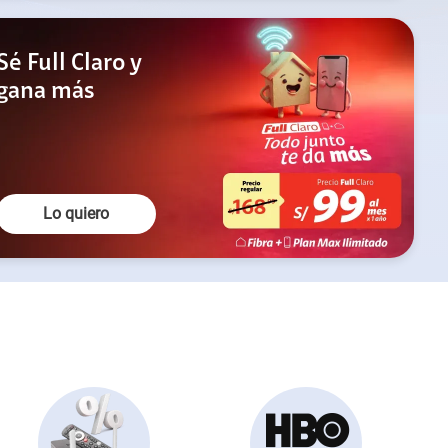
Sé Full Claro y
gana más
Lo quiero
Lo quiero