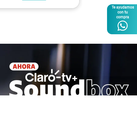
Te ayudamos
con tu
compra