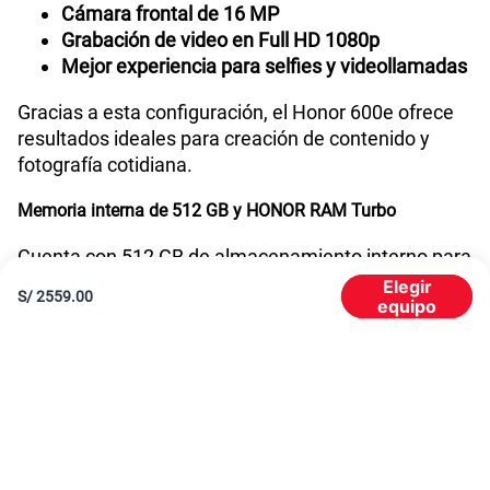
Cámara frontal de 16 MP
Grabación de video en Full HD 1080p
Mejor experiencia para selfies y videollamadas
Gracias a esta configuración, el Honor 600e ofrece
resultados ideales para creación de contenido y
fotografía cotidiana.
Memoria interna de 512 GB y HONOR RAM Turbo
Cuenta con 512 GB de almacenamiento interno para
guardar miles de fotos, videos, aplicaciones y
Elegir
S/
2559.00
equipo
archivos sin preocuparte constantemente por el
espacio disponible.
Además, ofrece:
Configuración de
8 GB RAM + HONOR RAM
Turbo 8 GB
Mejor desempeño multitarea