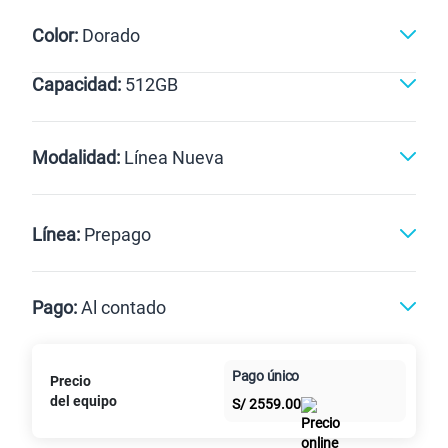
Color:
Dorado
Capacidad:
512GB
Dorado
512GB
Modalidad:
Línea Nueva
Línea Nueva
Portabilidad
Línea:
Prepago
Renovación
Celular liberado
Postpago
Prepago
Pago:
Al contado
Paga en
Pago único
Precio
Al contado
Cuotas Claro
cuotas sin
del equipo
S/
2559.00
intereses