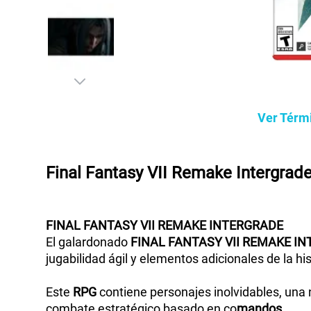
Ver Térm
Final Fantasy VII Remake Intergrad
FINAL
FANTASY
VII
REMAKE
INTERGRADE
El galardonado
FINAL
FANTASY
VII
REMAKE
IN
jugabilidad ágil y elementos adicionales de la his
Este
RPG
contiene personajes inolvidables, una 
combate estratégico basado en co
mandos
.