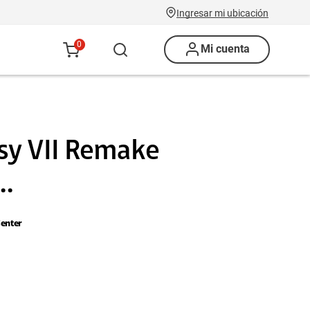
Ingresar mi ubicación
0
Mi cuenta
asy VII Remake
..
enter