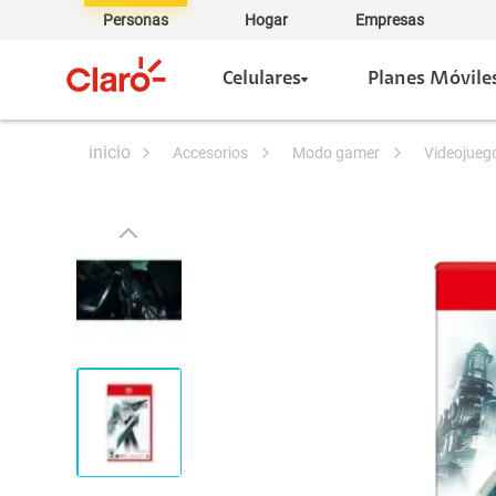
Personas
Hogar
Empresas
Celulares
Planes Móvile
accesorios
modo gamer
videojueg