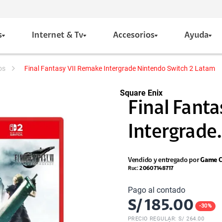
s
Internet & Tv
Accesorios
Ayuda
os
Final Fantasy VII Remake Intergrade Nintendo Switch 2 Latam
Square Enix
Final Fant
Intergrade.
Vendido y entregado por
Game C
Ruc:
20607148717
Pago al contado
S/
185.00
-
30
%
PRECIO REGULAR: S/
264.00