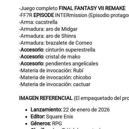
-Juego completo
FINAL
FANTASY
VII
REMAKE
-FF7R
EPISODE
INTERmission (Episodio protagon
-Arma: cacstrella
-Armadura: aro de Midgar
-Armadura: aro de Shinra
-Armadura: brazalete de Corneo
-
Accesorio
: cinturón superestrella
-
Accesorio
: cristal de mako
-
Accesorio
: pendientes angelicales
-Materia de invocación: Rubí
-Materia de invocación: chicobo
-Materia de invocación: cactuar
IMAGEN
REFERENCIAL
(El empaquetado del pro
Lanzamiento:
22 de enero de 2026
Editor:
Square Enix
Géneros:
RPG