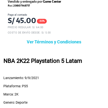
Vendido y entregado por
Game Center
Ruc:
20607148717
Pago al contado
S/
45.00
-
30
%
PRECIO REGULAR: S/
64.00
COSTO DE ENVÍO DESDE: S/ 5.00
Ver Términos y Condiciones
NBA 2K22 Playstation 5 Latam
Lanzamiento: 9/9/2021
Plataforma: PS5
Marca: 2K
Genero: Deporte