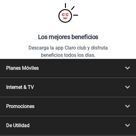
Los mejores beneficios
Descarga la app Claro club y disfruta
beneficios todos los días.
Planes Móviles
Portabilidad
Línea Nueva
Internet & TV
Línea Adicional
Planes ilimitados
Internet Fibra Óptica
Prepago Chévere
Internet + TV
Migración
Promociones
Mejora tu plan
Conviértete en Full Claro
Cyber WOW
Celulares iPhone
De Utilidad
Celulares Samsung
Celulares Xiaomi