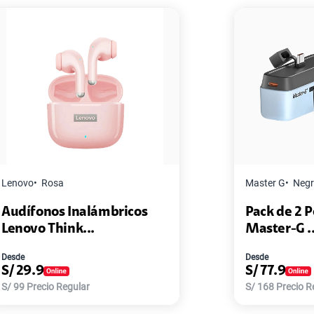
Master G
Negro
cos
Pack de 2 Power Bank Mini
Master-G ...
Desde
S/
77.9
S/
168
Precio Regular