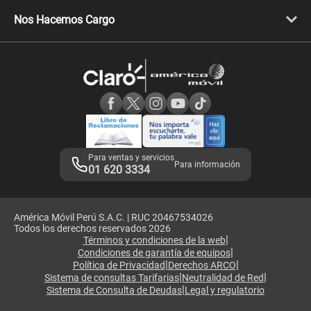
Libera tu equipo móvil
Celulares Honor
Llamada por llamada
Celulares Motorola
Nos Hacemos Cargo
Comprobantes electrónicos
Velocidad de internet
Devoluciones por interrupciones
Consultas en línea
Atención de reclamos
Samsung A57
Consulta de reclamos
Consulta de IMEI
Adquirientes iPhone 6, 6S y SE
Hablando Claro
Mensaje de Seguridad
Samsung S25 Ultra
Consideraciones
Términos y Condiciones de Tienda Claro
Libro de Reclamaciones
Legales de marketplace
Para ventas y servicios
Para información
01 620 3334
América Móvil Perú S.A.C. | RUC 20467534026
Todos los derechos reservados 2026
|
Términos y condiciones de la web
|
Condiciones de garantía de equipos
|
|
Política de Privacidad
Derechos ARCO
|
|
Sistema de consultas Tarifarias
Neutralidad de Red
|
Sistema de Consulta de Deudas
Legal y regulatorio