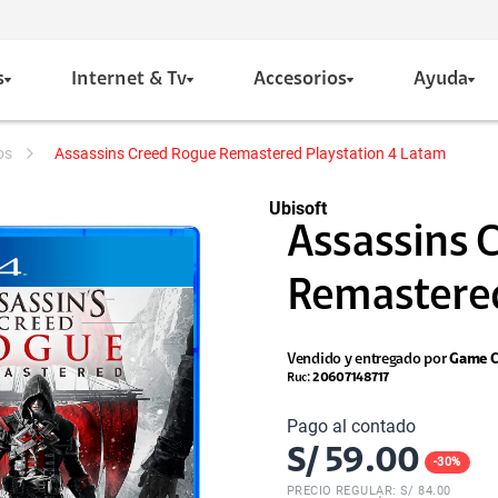
s
Internet & Tv
Accesorios
Ayuda
os
Assassins Creed Rogue Remastered Playstation 4 Latam
Ubisoft
Assassins 
Remastered 
Vendido y entregado por
Game C
Ruc:
20607148717
Pago al contado
S/
59.00
-
30
%
PRECIO REGULAR: S/
84.00