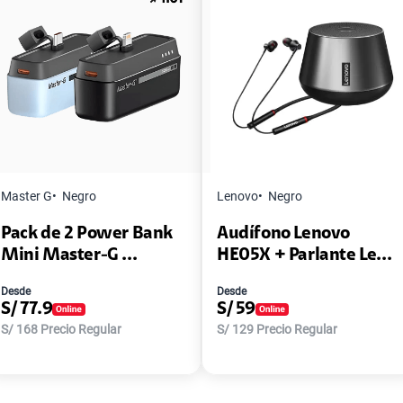
Master G
Negro
Lenovo
Negro
Pack de 2 Power Bank
Audífono Lenovo
Mini Master-G ...
HE05X + Parlante Le...
Desde
Desde
S/
77.9
S/
59
S/
168
Precio Regular
S/
129
Precio Regular