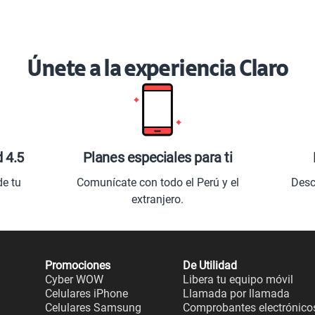
Únete a la experiencia Claro
d 4.5
Planes especiales para ti
de tu
Comunícate con todo el Perú y el
Desc
extranjero.
Promociones
De Utilidad
Cyber WOW
Libera tu equipo móvil
Celulares iPhone
Llamada por llamada
Celulares Samsung
Comprobantes electrónico