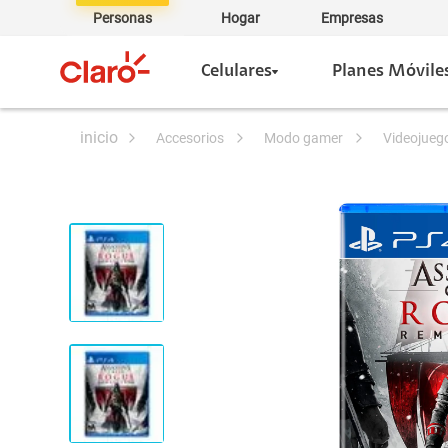
Personas
Hogar
Empresas
Celulares
Planes Móvile
accesorios
modo gamer
videojueg