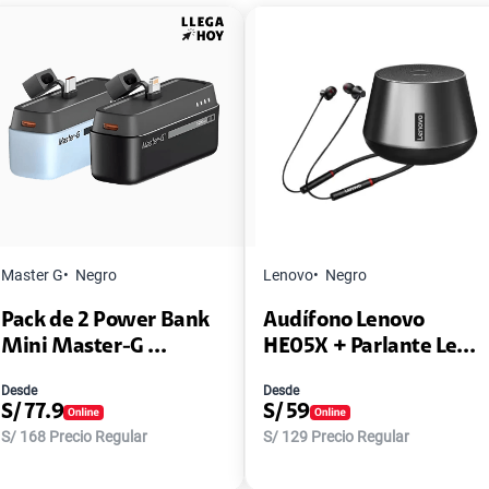
Master G
Negro
Lenovo
Negro
Pack de 2 Power Bank
Audífono Lenovo
Mini Master-G ...
HE05X + Parlante Le...
Desde
Desde
S/
77.9
S/
59
S/
168
Precio Regular
S/
129
Precio Regular