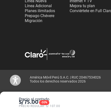
Línea Nueva
Internet + TV
Línea Adicional
Mejora tu plan
Planes ilimitados
Conviértete en Full Clar
Prepago Chévere
Migración
América Móvil Perú S.A.C. | RUC 20467534026
Todos los derechos reservados 2026
Precio al contado
S/
75.00
-
30
%
PRECIO REGULAR: S/
107.00