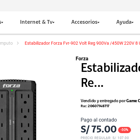
s
Internet & Tv
Accesorios
Ayuda
computo
Estabilizador Forza Fvr-902 Volt Reg 900Va /450W 220V 8 
Forza
Estabilizad
Re...
Vendido y entregado por
Game C
Ruc:
20607148717
Pago al contado
S/
75.00
-
30
%
PRECIO REGULAR: S/
107.00