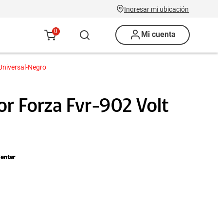
Ingresar mi ubicación
0
Mi cuenta
Universal-Negro
or Forza Fvr-902 Volt
enter