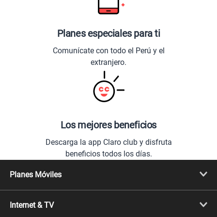
Planes especiales para ti
Comunícate con todo el Perú y el
extranjero.
Los mejores beneficios
Descarga la app Claro club y disfruta
beneficios todos los días.
Planes Móviles
Portabilidad
Línea Nueva
Internet & TV
Línea Adicional
Planes ilimitados