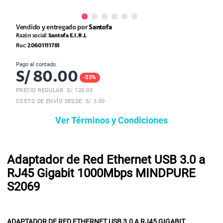
Vendido y entregado por
Santofa
Razón social:
Santofa E.I.R.L
Ruc:
20601111781
Pago al contado
S/
80.00
-
33
%
PRECIO REGULAR: S/
120.00
COSTO DE ENVÍO DESDE: S/ 5.00
Ver Términos y Condiciones
Adaptador de Red Ethernet USB 3.0 a
RJ45 Gigabit 1000Mbps MINDPURE
S2069
ADAPTADOR DE RED ETHERNET USB 3.0 A RJ45 GIGABIT