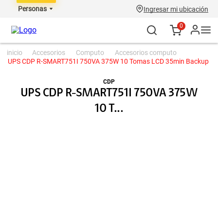
Personas
Ingresar mi ubicación
0
accesorios
computo
accesorios computo
UPS CDP R-SMART751I 750VA 375W 10 Tomas LCD 35min Backup
CDP
UPS CDP R-SMART751I 750VA 375W
10 T...