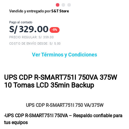
Vendido y entregado por
S&T Store
Pago al contado
S/
329.00
-
8
%
PRECIO REGULAR: S/
359.00
COSTO DE ENVÍO DESDE: S/ 5.00
Ver Términos y Condiciones
UPS CDP R-SMART751I 750VA 375W
10 Tomas LCD 35min Backup
UPS CDP R-SMART751I 750 VA/375W
-UPS CDP R-SMART751I 750VA – Respaldo confiable para
tus equipos