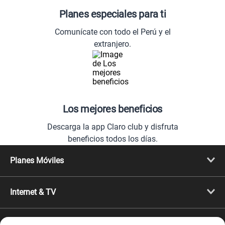
Planes especiales para ti
Comunícate con todo el Perú y el
extranjero.
Los mejores beneficios
Descarga la app Claro club y disfruta
beneficios todos los días.
Planes Móviles
Portabilidad
Línea Nueva
Internet & TV
Línea Adicional
Planes ilimitados
Internet Fibra Óptica
Prepago Chévere
Internet + TV
Migración
Promociones