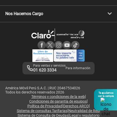
Celulares Xiaomi
Libera tu equipo móvil
Celulares Honor
Llamada por llamada
Celulares Motorola
Nos Hacemos Cargo
Comprobantes electrónicos
Velocidad de internet
Devoluciones por interrupciones
Consultas en línea
Atención de reclamos
Samsung A57
Consulta de reclamos
Consulta de IMEI
Adquirientes iPhone 6, 6S y SE
Hablando Claro
Mensaje de Seguridad
Samsung S25 Ultra
Consideraciones
Términos y Condiciones de Tienda Claro
Libro de Reclamaciones
Legales de marketplace
Para ventas y servicios
Para información
01 620 3334
América Móvil Perú S.A.C. | RUC 20467534026
Todos los derechos reservados 2026
Te ayudamos
|
Términos y condiciones de la web
con tu compra
|
Condiciones de garantía de equipos
|
|
Política de Privacidad
Derechos ARCO
|
|
Sistema de consultas Tarifarias
Neutralidad de Red
|
Sistema de Consulta de Deudas
Legal y regulatorio