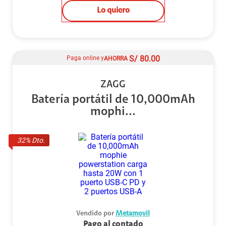
Lo quiero
S/
80.00
Paga online y
AHORRA
ZAGG
Batería portátil de 10,000mAh
mophi...
32
% Dto.
Vendido por
Metamovil
Pago al contado