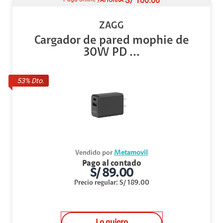
S/
100.00
ZAGG
Cargador de pared mophie de
30W PD ...
53
% Dto.
Vendido por
Metamovil
Pago al contado
S/
89.00
Precio regular
:
S/
189.00
Lo quiero