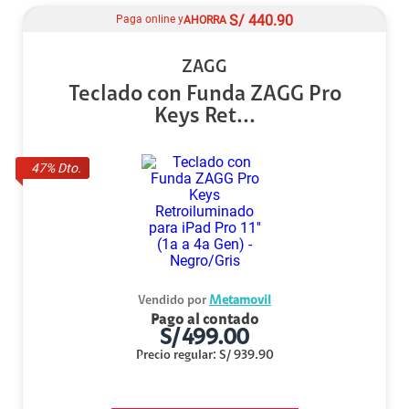
S/
440.90
Paga online y
AHORRA
ZAGG
Teclado con Funda ZAGG Pro
Keys Ret...
47
% Dto.
Vendido por
Metamovil
Pago al contado
S/
499.00
Precio regular
:
S/
939.90