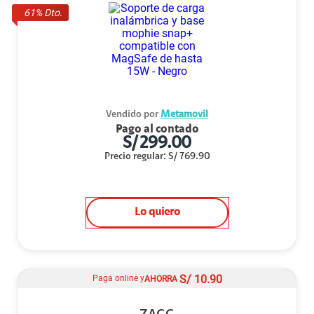
61
% Dto.
Vendido por
Metamovil
Pago al contado
S/
299.00
Precio regular
:
S/
769.90
Lo quiero
S/
10.90
Paga online y
AHORRA