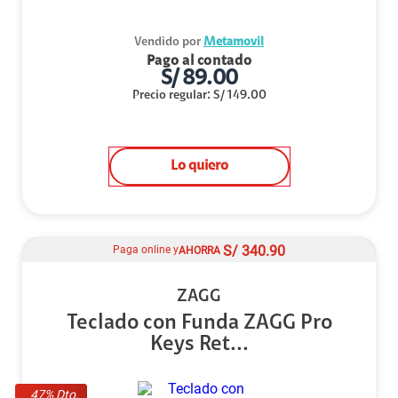
Vendido por
Metamovil
Pago al contado
S/
89.00
Precio regular
:
S/
149.00
Lo quiero
S/
340.90
Paga online y
AHORRA
ZAGG
Teclado con Funda ZAGG Pro
Keys Ret...
47
% Dto.