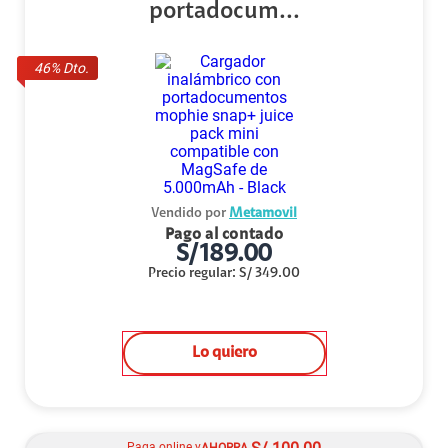
portadocum...
46
% Dto.
Vendido por
Metamovil
Pago al contado
S/
189.00
Precio regular
:
S/
349.00
Lo quiero
Paga online y
AHORRA