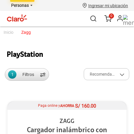
Personas
Ingresar mi ubicación
0
zagg
PlayStation
1
Recomendados
Filtros
S/
160.00
Paga online y
AHORRA
ZAGG
Cargador inalámbrico con