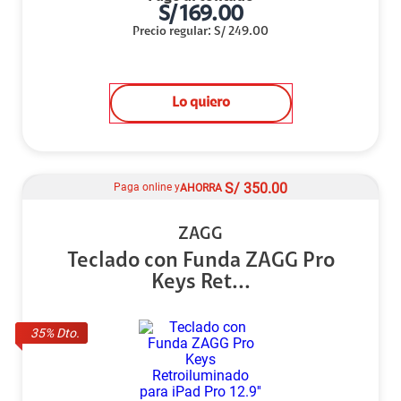
S/
169.00
Precio regular
:
S/
249.00
Lo quiero
S/
350.00
Paga online y
AHORRA
ZAGG
Teclado con Funda ZAGG Pro
Keys Ret...
35
% Dto.