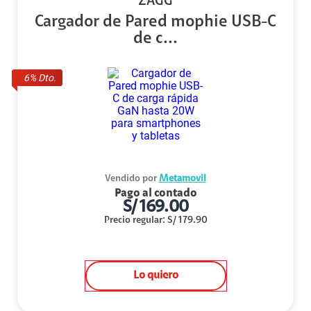
ZAGG
Cargador de Pared mophie USB-C
de c...
6
% Dto.
Vendido por
Metamovil
Pago al contado
S/
169.00
Precio regular
:
S/
179.90
Lo quiero