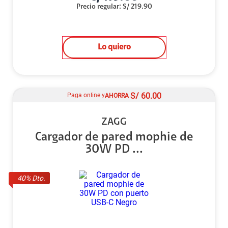
Precio regular
:
S/
219.90
Lo quiero
S/
60.00
Paga online y
AHORRA
ZAGG
Cargador de pared mophie de
30W PD ...
40
% Dto.