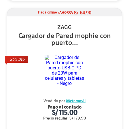
S/
64.90
Paga online y
AHORRA
ZAGG
Cargador de Pared mophie con
puerto...
36
% Dto.
Vendido por
Metamovil
Pago al contado
S/
115.00
Precio regular
:
S/
179.90