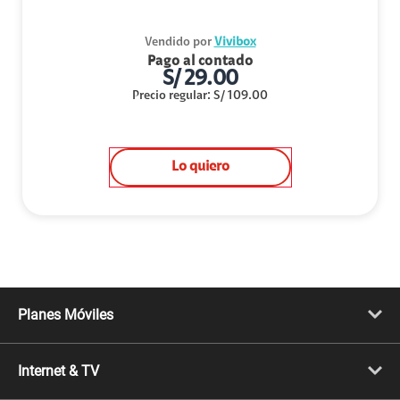
Vendido por
Vivibox
Pago al contado
S/
29.00
Precio regular
:
S/
109.00
Lo quiero
Planes Móviles
Portabilidad
Línea Nueva
Internet & TV
Línea Adicional
Planes ilimitados