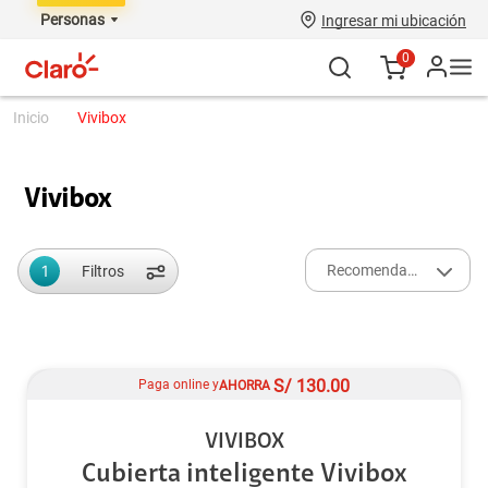
Personas
Ingresar mi ubicación
0
vivibox
Vivibox
1
Recomendados
Filtros
S/
130.00
Paga online y
AHORRA
VIVIBOX
Cubierta inteligente Vivibox