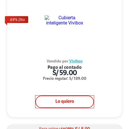
69
% Dto.
Vendido por
Vivibox
Pago al contado
S/
59.00
Precio regular
:
S/
189.00
Lo quiero
Paga online y
AHORRA