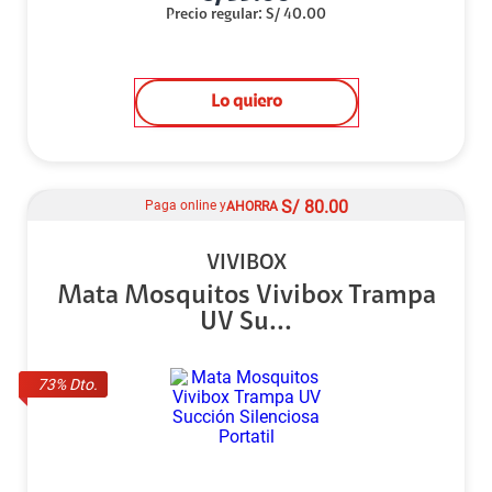
Precio regular
:
S/
40.00
Lo quiero
S/
80.00
Paga online y
AHORRA
VIVIBOX
Mata Mosquitos Vivibox Trampa
UV Su...
73
% Dto.