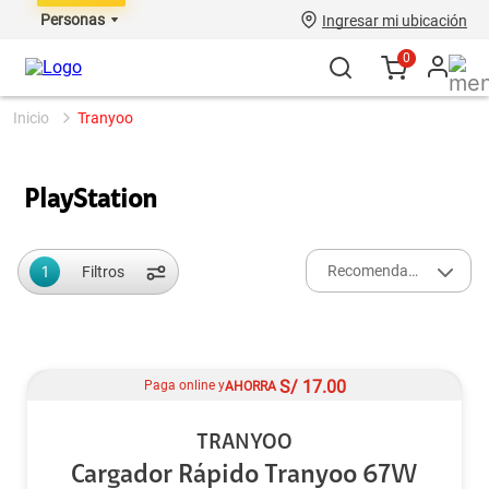
Personas
Ingresar mi ubicación
0
tranyoo
PlayStation
1
Recomendados
Filtros
S/
17.00
Paga online y
AHORRA
TRANYOO
Cargador Rápido Tranyoo 67W