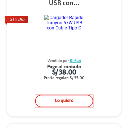
USB con...
31
% Dto.
Vendido por
Ki Fun
Pago al contado
S/
38.00
Precio regular
:
S/
55.00
Lo quiero