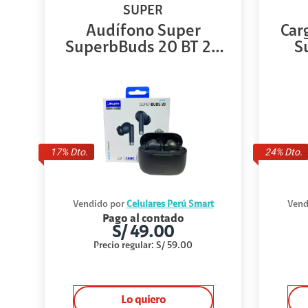
SUPER
Audífono Super
Car
SuperbBuds 20 BT 20
S
...
17
% Dto.
24
% Dto.
Vendido por
Celulares Perú Smart
Vend
Pago al contado
S/
49.00
Precio regular
:
S/
59.00
Lo quiero