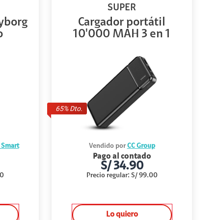
SUPER
yborg
Cargador portátil
o
10'000 MAH 3 en 1
65
% Dto.
ú Smart
Vendido por
CC Group
Pago al contado
S/
34.90
00
Precio regular
:
S/
99.00
Lo quiero