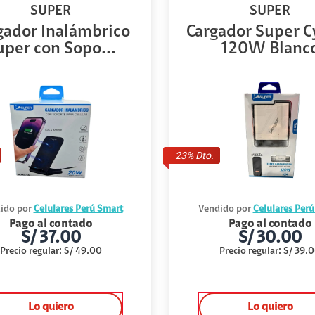
SUPER
SUPER
gador Inalámbrico
Cargador Super C
uper con Sopo...
120W Blanc
23
% Dto.
ido por
Celulares Perú Smart
Vendido por
Celulares Per
Pago al contado
Pago al contado
S/
37.00
S/
30.00
Precio regular
:
S/
49.00
Precio regular
:
S/
39.
Lo quiero
Lo quiero