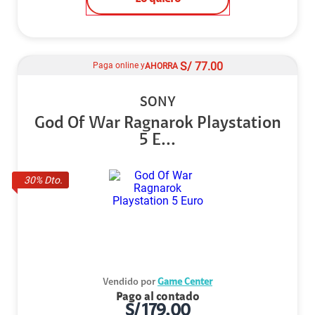
S/
77.00
Paga online y
AHORRA
SONY
God Of War Ragnarok Playstation
5 E...
30
% Dto.
Vendido por
Game Center
Pago al contado
S/
179.00