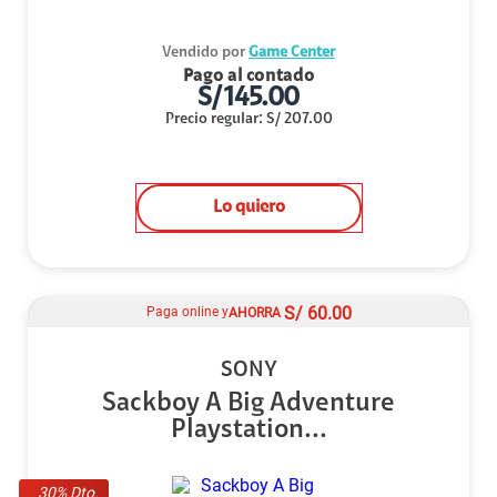
Vendido por
Game Center
Pago al contado
S/
145.00
Precio regular
:
S/
207.00
Lo quiero
S/
60.00
Paga online y
AHORRA
SONY
Sackboy A Big Adventure
Playstation...
30
% Dto.