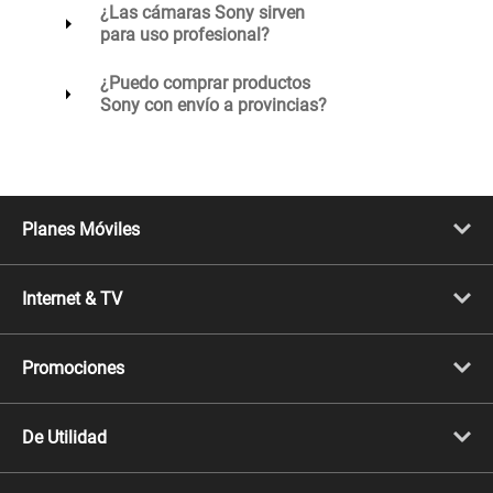
¿Las cámaras Sony sirven
para uso profesional?
¿Puedo comprar productos
Sony con envío a provincias?
Planes Móviles
Portabilidad
Línea Nueva
Internet & TV
Línea Adicional
Planes ilimitados
Internet Fibra Óptica
Prepago Chévere
Internet + TV
Migración
Promociones
Mejora tu plan
Conviértete en Full Claro
Cyber WOW
Celulares iPhone
De Utilidad
Celulares Samsung
Celulares Xiaomi
Libera tu equipo móvil
Celulares Honor