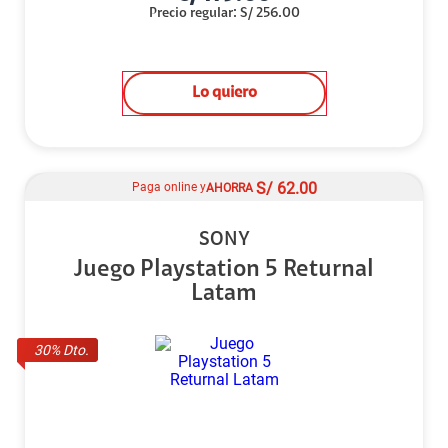
Precio regular
:
S/
256.00
Lo quiero
S/
62.00
Paga online y
AHORRA
SONY
Juego Playstation 5 Returnal
Latam
30
% Dto.