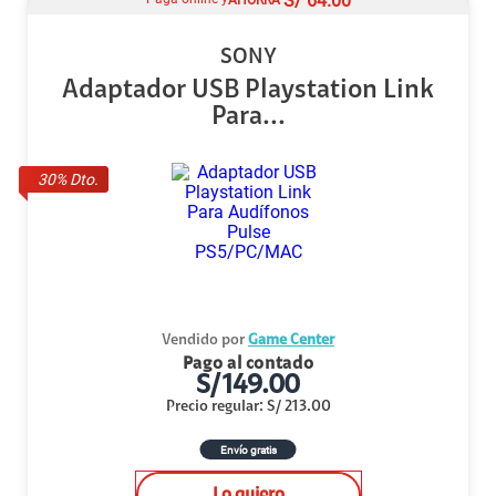
S/
64.00
SONY
Adaptador USB Playstation Link
Para...
30
% Dto.
Vendido por
Game Center
Pago al contado
S/
149.00
Precio regular
:
S/
213.00
Envío gratis
Lo quiero