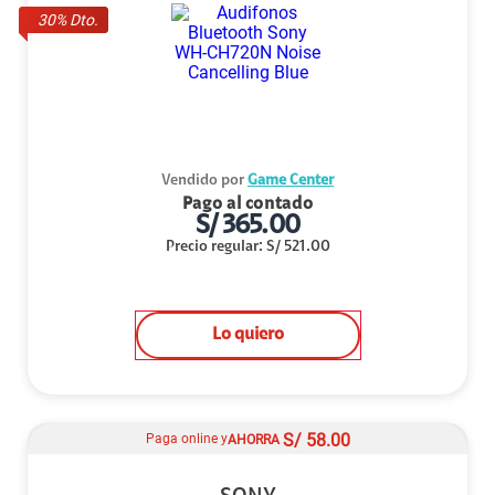
30
% Dto.
Vendido por
Game Center
Pago al contado
S/
365.00
Precio regular
:
S/
521.00
Lo quiero
S/
58.00
Paga online y
AHORRA