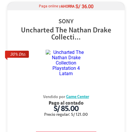
S/
36.00
Paga online y
AHORRA
SONY
Uncharted The Nathan Drake
Collecti...
30
% Dto.
Vendido por
Game Center
Pago al contado
S/
85.00
Precio regular
:
S/
121.00