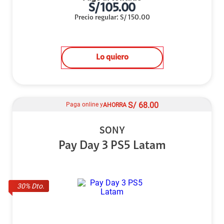
S/
105.00
Precio regular
:
S/
150.00
Lo quiero
S/
68.00
Paga online y
AHORRA
SONY
Pay Day 3 PS5 Latam
30
% Dto.