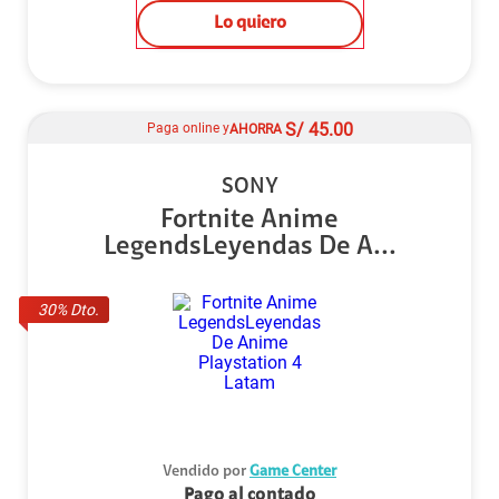
Lo quiero
S/
45.00
Paga online y
AHORRA
SONY
Fortnite Anime
LegendsLeyendas De A...
30
% Dto.
Vendido por
Game Center
Pago al contado