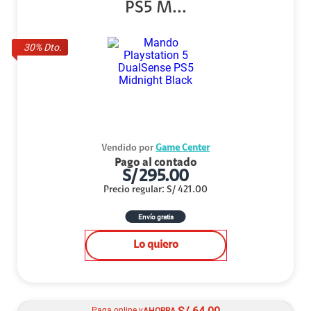
PS5 M...
30
% Dto.
Vendido por
Game Center
Pago al contado
S/
295.00
Precio regular
:
S/
421.00
Envío gratis
Lo quiero
Paga online y
AHORRA