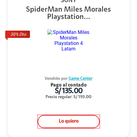
SONY
SpiderMan Miles Morales
Playstation...
30
% Dto.
Vendido por
Game Center
Pago al contado
S/
135.00
Precio regular
:
S/
193.00
Lo quiero