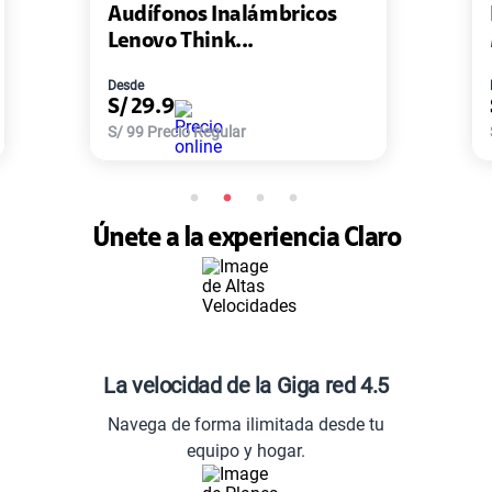
lámbricos
Pack de 2 Power Bank Mi
..
Master-G ...
Desde
S/
77.9
r
S/
168
Precio Regular
Únete a la experiencia Claro
La velocidad de la Giga red 4.5
Navega de forma ilimitada desde tu
equipo y hogar.