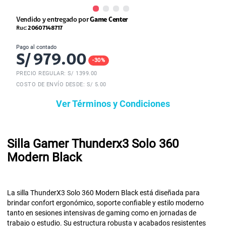
Vendido y entregado por
Game Center
Ruc:
20607148717
Pago al contado
S/
979.00
-
30
%
PRECIO REGULAR: S/
1399.00
COSTO DE ENVÍO DESDE: S/ 5.00
Ver Términos y Condiciones
Silla Gamer Thunderx3 Solo 360
Modern Black
La silla ThunderX3 Solo 360 Modern Black está diseñada para
brindar confort ergonómico, soporte confiable y estilo moderno
tanto en sesiones intensivas de gaming como en jornadas de
trabajo o estudio. Su estructura robusta y acabados resistentes