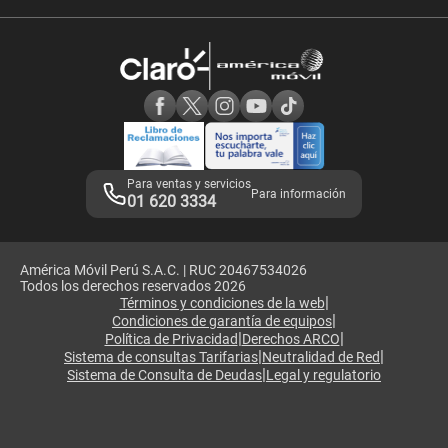
Velocidad de internet
Devoluciones por interrupciones
Consultas en línea
Atención de reclamos
Samsung A57
Consulta de reclamos
Consulta de IMEI
Adquirientes iPhone 6, 6S y SE
Hablando Claro
Mensaje de Seguridad
Samsung S25 Ultra
Consideraciones
Términos y Condiciones de Tienda Claro
Libro de Reclamaciones
Legales de marketplace
Para ventas y servicios
Para información
01 620 3334
América Móvil Perú S.A.C. | RUC 20467534026
Todos los derechos reservados 2026
|
Términos y condiciones de la web
|
Condiciones de garantía de equipos
|
|
Política de Privacidad
Derechos ARCO
|
|
Sistema de consultas Tarifarias
Neutralidad de Red
|
Sistema de Consulta de Deudas
Legal y regulatorio