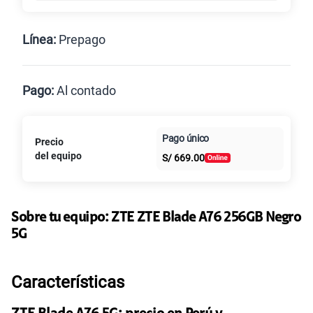
Línea:
Prepago
Postpago
Prepago
Pago:
Al contado
Paga en
Pago único
Precio
Al contado
Cuotas Claro
cuotas sin
del equipo
S/
669.00
intereses
Sobre tu equipo:
ZTE
ZTE Blade A76 256GB Negro
5G
Características