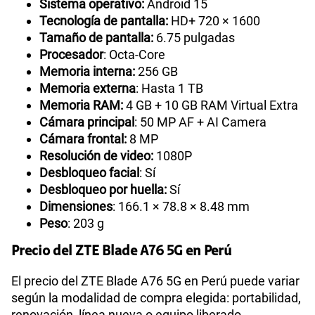
Sistema operativo:
Android 15
Tecnología de pantalla:
HD+ 720 × 1600
Tamaño de pantalla:
6.75 pulgadas
Procesador
: Octa-Core
Memoria interna:
256 GB
Memoria externa
: Hasta 1 TB
Memoria RAM:
4 GB + 10 GB RAM Virtual Extra
Cámara principal
: 50 MP AF + AI Camera
Cámara frontal:
8 MP
Resolución de video:
1080P
Desbloqueo facial
: Sí
Desbloqueo por huella:
Sí
Dimensiones
: 166.1 × 78.8 × 8.48 mm
Peso
: 203 g
Precio del ZTE Blade A76 5G en Perú
El precio del ZTE Blade A76 5G en Perú puede variar
según la modalidad de compra elegida: portabilidad,
renovación, línea nueva o equipo liberado.