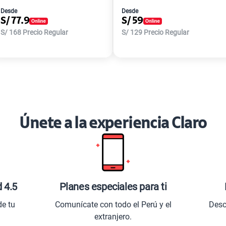
Desde
Desde
S/
77.9
S/
59
S/
168
Precio Regular
S/
129
Precio Regular
Únete a la experiencia Claro
d 4.5
Planes especiales para ti
de tu
Comunícate con todo el Perú y el
Desc
extranjero.