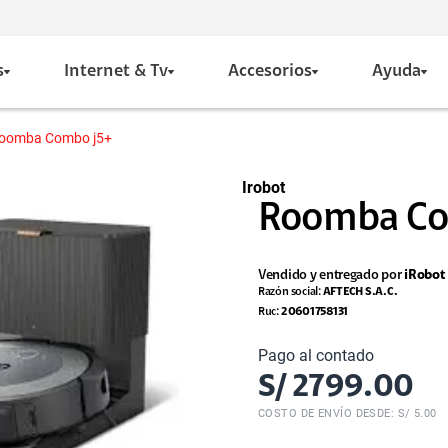
s
Internet & Tv
Accesorios
Ayuda
oomba Combo j5+
Irobot
Roomba Co
Vendido y entregado por
iRobot
Razón social:
AFTECH S.A.C.
Ruc:
20601758131
Pago al contado
S/
2799.00
COSTO DE ENVÍO DESDE: S/ 5.00