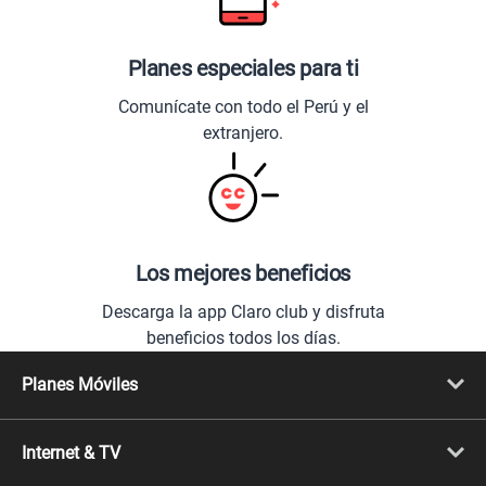
Planes especiales para ti
Comunícate con todo el Perú y el
extranjero.
Los mejores beneficios
Descarga la app Claro club y disfruta
beneficios todos los días.
Planes Móviles
Portabilidad
Línea Nueva
Internet & TV
Línea Adicional
Planes ilimitados