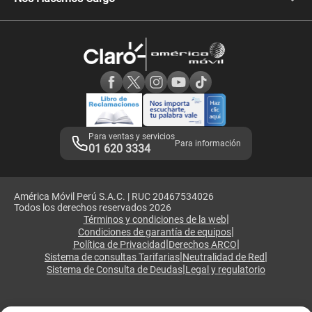
Comprobantes electrónicos
Velocidad de internet
Devoluciones por interrupciones
Consultas en línea
Atención de reclamos
Samsung A57
Consulta de reclamos
Consulta de IMEI
Adquirientes iPhone 6, 6S y SE
Hablando Claro
Mensaje de Seguridad
Samsung S25 Ultra
Consideraciones
Términos y Condiciones de Tienda Claro
Libro de Reclamaciones
Legales de marketplace
Para ventas y servicios
Para información
01 620 3334
América Móvil Perú S.A.C. | RUC 20467534026
Todos los derechos reservados 2026
|
Términos y condiciones de la web
|
Condiciones de garantía de equipos
|
|
Política de Privacidad
Derechos ARCO
|
|
Sistema de consultas Tarifarias
Neutralidad de Red
|
Sistema de Consulta de Deudas
Legal y regulatorio