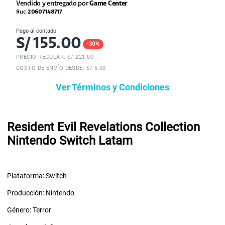
Vendido y entregado por
Game Center
Ruc:
20607148717
Pago al contado
S/
155.00
-
30
%
PRECIO REGULAR: S/
221.00
COSTO DE ENVÍO DESDE: S/ 5.00
Ver Términos y Condiciones
Resident Evil Revelations Collection
Nintendo Switch Latam
Plataforma: Switch
Producción: Nintendo
Género: Terror