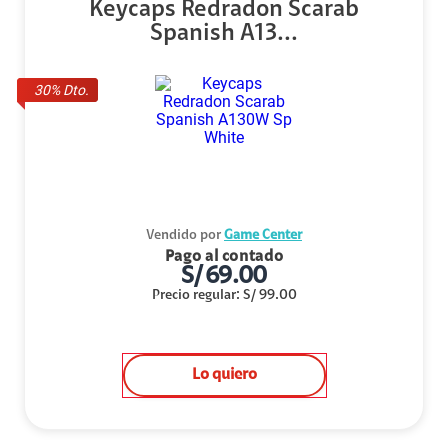
Keycaps Redradon Scarab
Spanish A13...
30
% Dto.
Vendido por
Game Center
Pago al contado
S/
69.00
Precio regular
:
S/
99.00
Lo quiero