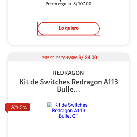
Precio regular
:
S/
107.00
Lo quiero
S/
24.00
Paga online y
AHORRA
REDRAGON
Kit de Switches Redragon A113
Bulle...
30
% Dto.