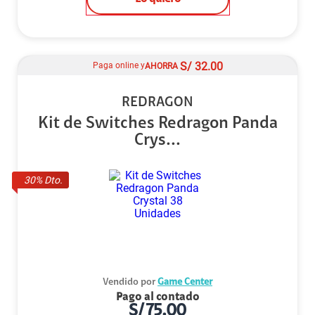
S/
32.00
Paga online y
AHORRA
REDRAGON
Kit de Switches Redragon Panda
Crys...
30
% Dto.
Vendido por
Game Center
Pago al contado
S/
75.00