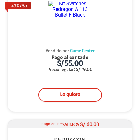
30
% Dto.
Vendido por
Game Center
Pago al contado
S/
55.00
Precio regular
:
S/
79.00
Lo quiero
S/
60.00
Paga online y
AHORRA