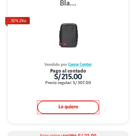
Bla...
30
% Dto.
Vendido por
Game Center
Pago al contado
S/
215.00
Precio regular
:
S/
307.00
Lo quiero
Paga online y
AHORRA