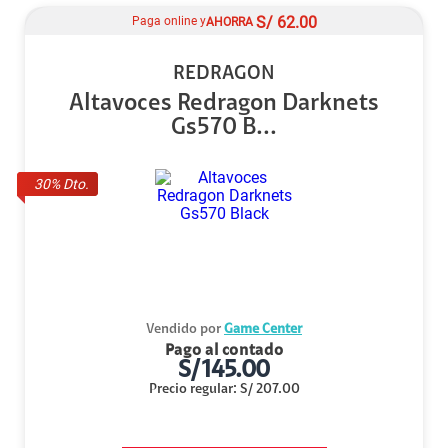
S/
62.00
Paga online y
AHORRA
REDRAGON
Altavoces Redragon Darknets
Gs570 B...
30
% Dto.
Vendido por
Game Center
Pago al contado
S/
145.00
Precio regular
:
S/
207.00