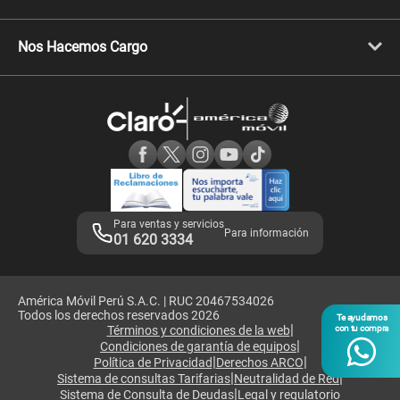
Celulares Xiaomi
Libera tu equipo móvil
Celulares Honor
Llamada por llamada
Celulares Motorola
Nos Hacemos Cargo
Comprobantes electrónicos
Velocidad de internet
Devoluciones por interrupciones
Consultas en línea
Atención de reclamos
Samsung A57
Consulta de reclamos
Consulta de IMEI
Adquirientes iPhone 6, 6S y SE
Hablando Claro
Mensaje de Seguridad
Samsung S25 Ultra
Consideraciones
Términos y Condiciones de Tienda Claro
Libro de Reclamaciones
Legales de marketplace
Para ventas y servicios
Para información
01 620 3334
América Móvil Perú S.A.C. | RUC 20467534026
Todos los derechos reservados 2026
Te ayudamos
|
Términos y condiciones de la web
con tu compra
|
Condiciones de garantía de equipos
|
|
Política de Privacidad
Derechos ARCO
|
|
Sistema de consultas Tarifarias
Neutralidad de Red
|
Sistema de Consulta de Deudas
Legal y regulatorio