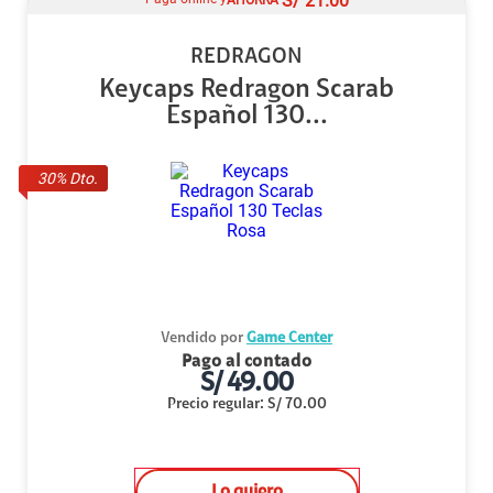
S/
21.00
REDRAGON
Keycaps Redragon Scarab
Español 130...
30
% Dto.
Vendido por
Game Center
Pago al contado
S/
49.00
Precio regular
:
S/
70.00
Lo quiero