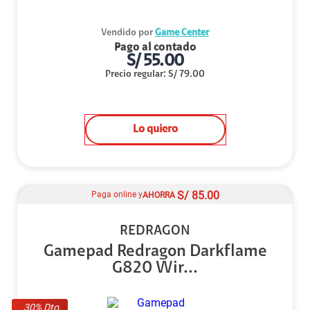
Vendido por
Game Center
Pago al contado
S/
55.00
Precio regular
:
S/
79.00
Lo quiero
S/
85.00
Paga online y
AHORRA
REDRAGON
Gamepad Redragon Darkflame
G820 Wir...
30
% Dto.