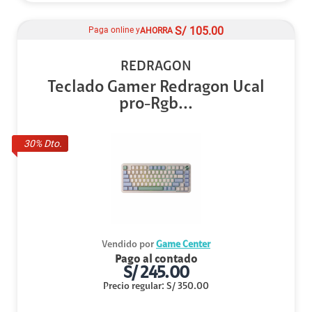
S/
105.00
Paga online y
AHORRA
REDRAGON
Teclado Gamer Redragon Ucal
pro-Rgb...
30
% Dto.
Vendido por
Game Center
Pago al contado
S/
245.00
Precio regular
:
S/
350.00