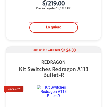
S/
219.00
Precio regular
:
S/
313.00
Lo quiero
S/
24.00
Paga online y
AHORRA
REDRAGON
Kit Switches Redragon A113
Bullet-R
30
% Dto.