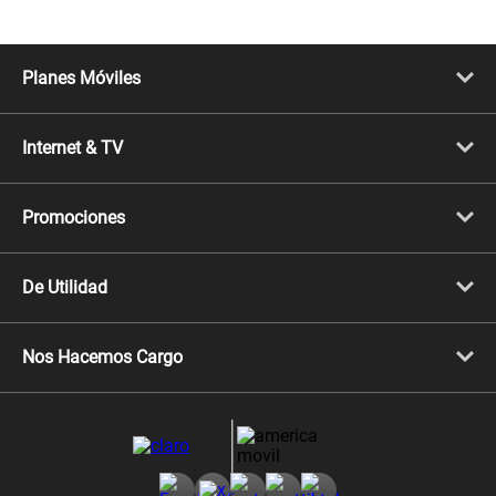
Planes Móviles
Portabilidad
Línea Nueva
Internet & TV
Línea Adicional
Planes ilimitados
Internet Fibra Óptica
Prepago Chévere
Internet + TV
Migración
Promociones
Mejora tu plan
Conviértete en Full Claro
Cyber WOW
Celulares iPhone
De Utilidad
Celulares Samsung
Celulares Xiaomi
Libera tu equipo móvil
Celulares Honor
Llamada por llamada
Celulares Motorola
Nos Hacemos Cargo
Comprobantes electrónicos
Velocidad de internet
Devoluciones por interrupciones
Consultas en línea
Atención de reclamos
Samsung A57
Consulta de reclamos
Consulta de IMEI
Adquirientes iPhone 6, 6S y SE
Hablando Claro
Mensaje de Seguridad
Samsung S25 Ultra
Consideraciones