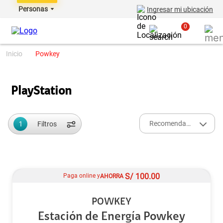
Personas
Ingresar mi ubicación
0
powkey
PlayStation
1
Recomendados
Filtros
S/
100.00
Paga online y
AHORRA
POWKEY
Estación de Energía Powkey