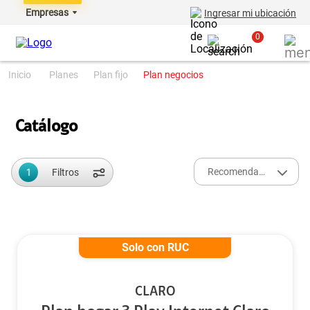
Empresas
Ingresar mi ubicación
0
planes
plan fijo
plan negocios
Catálogo
1
Recomendados
Filtros
Solo con RUC
CLARO