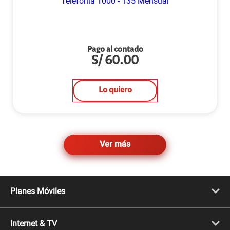
Pago al contado
S/
60.00
Lo quiero
Ver más
Planes Móviles
Portabilidad
Línea Nueva
Internet & TV
Línea Adicional