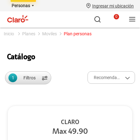
Personas
Ingresar mi ubicación
0
planes
moviles
plan personas
Catálogo
1
Recomendados
Filtros
CLARO
Max 49.90