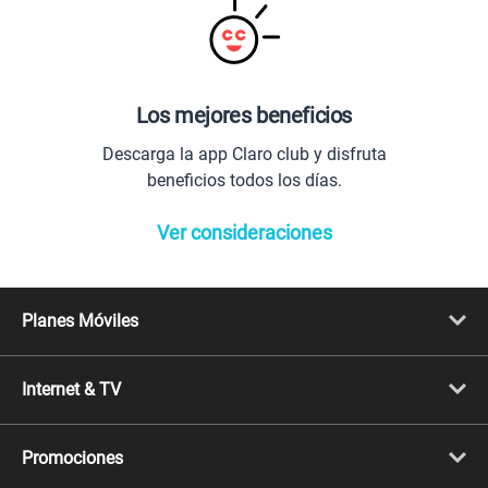
Los mejores beneficios
Descarga la app Claro club y disfruta
beneficios todos los días.
Ver consideraciones
Planes Móviles
Portabilidad
Línea Nueva
Internet & TV
Línea Adicional
Planes ilimitados
Internet Fibra Óptica
Prepago Chévere
Internet + TV
Migración
Promociones
Mejora tu plan
Conviértete en Full Claro